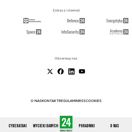
Zobacz również
Obserwuj nas
O NAS
KONTAKT
REGULAMIN
RSS
COOKIES
Cyberataki
Wycieki danych
Poradniki
O nas
© 2012-2026 CYBERDEFENCE24