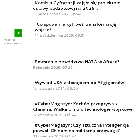
Komisja Cyfryzacji zajęła się projektem
ustawy budżetowej na 2026 r.
15 października 2025, 15:40
Co spowalnia cyfrową transformację
wojska?
14 października 2025, 09:51
Materiał
sponsorowany
Powstanie dowództwo NATO w Afryce?
5 sierpnia 2025, 07:29
Wywiad USA z dostępem do AI gigantów
12 listopada 2024, 08:36
#CyberMagazyn: Zachód przegrywa z
Chinami. Walka o m.in. technologie wojskowe
17 czerwca 2023, 06:44
#CyberMagazyn: Czy sztuczna inteligencja
pozwoli Chinom na militarną przewagę?
22 kwietnia 2023, 07:57