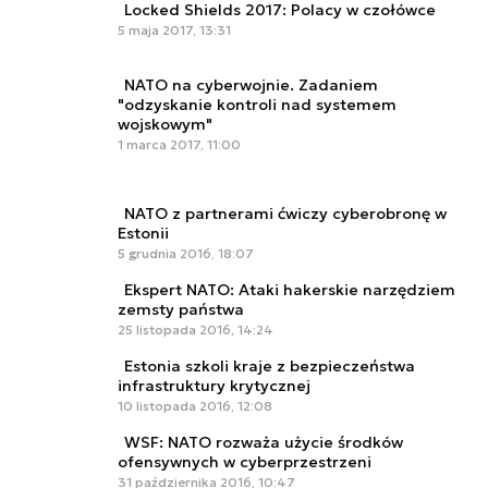
Locked Shields 2017: Polacy w czołówce
5 maja 2017, 13:31
NATO na cyberwojnie. Zadaniem
"odzyskanie kontroli nad systemem
wojskowym"
1 marca 2017, 11:00
NATO z partnerami ćwiczy cyberobronę w
Estonii
5 grudnia 2016, 18:07
Ekspert NATO: Ataki hakerskie narzędziem
zemsty państwa
25 listopada 2016, 14:24
Estonia szkoli kraje z bezpieczeństwa
infrastruktury krytycznej
10 listopada 2016, 12:08
WSF: NATO rozważa użycie środków
ofensywnych w cyberprzestrzeni
31 października 2016, 10:47