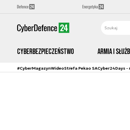
Cyberbezpieczeństwo
Armia i Służ
#CyberMagazyn
Wideo
Strefa Pekao SA
Cyber24Days - r