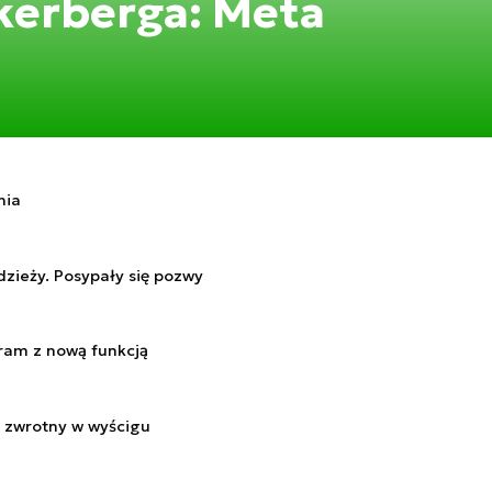
kerberga: Meta
nia
zieży. Posypały się pozwy
gram z nową funkcją
t zwrotny w wyścigu