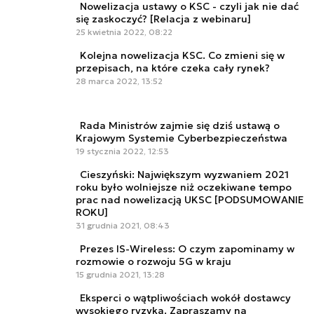
Nowelizacja ustawy o KSC - czyli jak nie dać
się zaskoczyć? [Relacja z webinaru]
25 kwietnia 2022, 08:22
Kolejna nowelizacja KSC. Co zmieni się w
przepisach, na które czeka cały rynek?
28 marca 2022, 13:52
Rada Ministrów zajmie się dziś ustawą o
Krajowym Systemie Cyberbezpieczeństwa
19 stycznia 2022, 12:53
Cieszyński: Największym wyzwaniem 2021
roku było wolniejsze niż oczekiwane tempo
prac nad nowelizacją UKSC [PODSUMOWANIE
ROKU]
31 grudnia 2021, 08:43
Prezes IS-Wireless: O czym zapominamy w
rozmowie o rozwoju 5G w kraju
15 grudnia 2021, 13:28
Eksperci o wątpliwościach wokół dostawcy
wysokiego ryzyka. Zapraszamy na