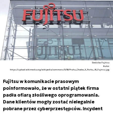
Siedziba Fujitsu
Autor.
https://upload.wikimedia.org/wikipedia/commons/5/58/Praha_Chodov_V_Parku_18_Fujitsu.jpg
Fujitsu w komunikacie prasowym
poinformowało, że w ostatni piątek firma
padła ofiarą złośliwego oprogramowania.
Dane klientów mogły zostać nielegalnie
pobrane przez cyberprzestępców. Incydent