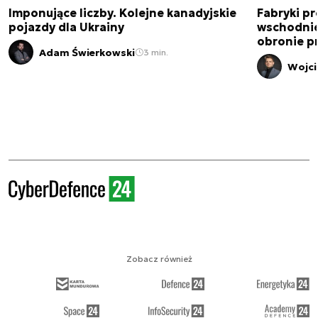
Imponujące liczby. Kolejne kanadyjskie
Fabryki pr
pojazdy dla Ukrainy
wschodnie
obronie p
Adam Świerkowski
3 min.
Wojci
Zobacz również