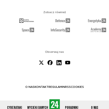
Zobacz również
Obserwuj nas
O NAS
KONTAKT
REGULAMIN
RSS
COOKIES
Cyberataki
Wycieki danych
Poradniki
O nas
© 2012-2026 CYBERDEFENCE24