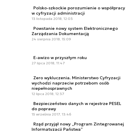
Polsko-szkockie porozumienie o współpracy
w cyfryzacji administracji
13 listopada 2018, 12:03
Powstanie nowy system Elektronicznego
Zarządzania Dokumentacją
24 sierpnia 2018, 15:09
E-awizo w przyszłym roku
27 lipca 2018, 11:47
Zero wykluczenia. Ministerstwo Cyfryzacji
wychodzi naprzeciw potrzebom osób
niepełnosprawnych
12 lipca 2018, 12:37
Bezpieczeństwo danych w rejestrze PESEL
do poprawy
15 września 2017, 13:46
Rząd przyjął nowy „Program Zintegrowanej
Informatyzacji Państwa”