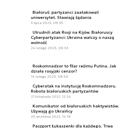
Białoruś: partyzanci zaatakowali
uniwersytet. Stawiają żądania
5 lipca 2023, 09:35
Utrudnili atak Rosji na Kijów. Białoruscy
Cyberpartyzanci: Ukraina walczy o naszą
wolność
24 lutego 2023, 06:33
Roskomnadzor to filar reżimu Putina. Jak
działa rosyjski cenzor?
14 lutego 2023, 08:30
Cyberatak na instytucję Roskomnadzoru.
Robota białoruskich partyzantów
21 listopada 2022, 12:24
Komunikator od białoruskich haktywistów.
Używają go Ukraińcy
20 września 2022, 14:19
Paszport Łukaszenki dla każdego. Trwa