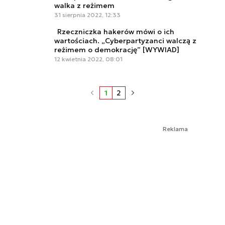
walka z reżimem
31 sierpnia 2022, 12:33
Rzeczniczka hakerów mówi o ich
wartościach. „Cyberpartyzanci walczą z
reżimem o demokrację” [WYWIAD]
12 kwietnia 2022, 08:01
1
2
Reklama