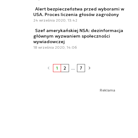
Alert bezpieczeństwa przed wyborami w
USA. Proces liczenia głosów zagrożony
24 września 2020, 13:42
Szef amerykańskiej NSA: dezinformacja
głównym wyzwaniem społeczności
wywiadowczej
18 września 2020, 14:06
1
2
...
7
Reklama