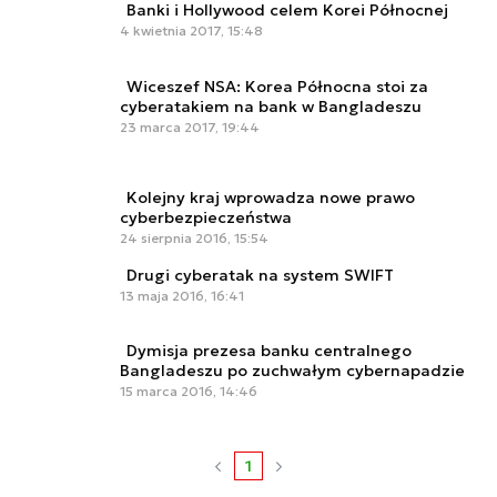
Banki i Hollywood celem Korei Północnej
4 kwietnia 2017, 15:48
Wiceszef NSA: Korea Północna stoi za
cyberatakiem na bank w Bangladeszu
23 marca 2017, 19:44
Kolejny kraj wprowadza nowe prawo
cyberbezpieczeństwa
24 sierpnia 2016, 15:54
Drugi cyberatak na system SWIFT
13 maja 2016, 16:41
Dymisja prezesa banku centralnego
Bangladeszu po zuchwałym cybernapadzie
15 marca 2016, 14:46
1