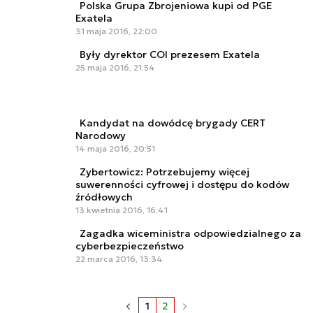
Polska Grupa Zbrojeniowa kupi od PGE
Exatela
31 maja 2016, 22:00
Były dyrektor COI prezesem Exatela
25 maja 2016, 21:54
Kandydat na dowódcę brygady CERT
Narodowy
14 maja 2016, 20:51
Zybertowicz: Potrzebujemy więcej
suwerenności cyfrowej i dostępu do kodów
źródłowych
13 kwietnia 2016, 16:41
Zagadka wiceministra odpowiedzialnego za
cyberbezpieczeństwo
22 marca 2016, 13:34
1
2