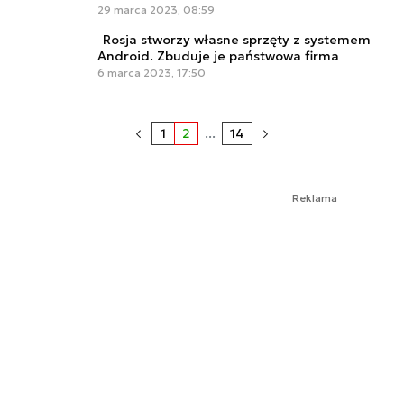
29 marca 2023, 08:59
Rosja stworzy własne sprzęty z systemem
Android. Zbuduje je państwowa firma
6 marca 2023, 17:50
1
2
...
14
Reklama