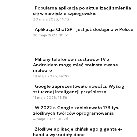
Popularna aplikacja po aktualizacji zmieniła
się w narzędzie szpiegowskie
30 maja 2023, 14:13
Aplikacja ChatGPT jest już dostępna w Polsce
26 maja 2023, 10:31
Miliony telefonów i zestawów TV z
Androidem mogą mieć preinstalowane
malware
19 maja 2023, 14:20
Google zaprezentowało nowości. Wyścig
sztucznej inteligencji przyśpiesza
11 maja 2023, 13:56
W 2022 r. Google zablokowało 173 tys.
złośliwych twórców oprogramowania
4 maja 2023, 08:26
Złośliwe aplikacje chińskiego giganta e-
handlu wykradały dane