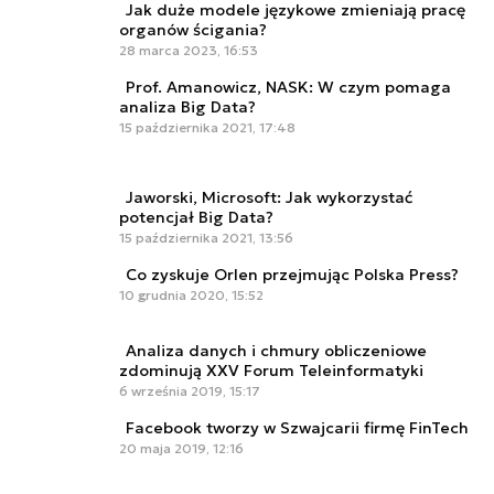
Jak duże modele językowe zmieniają pracę
organów ścigania?
28 marca 2023, 16:53
Prof. Amanowicz, NASK: W czym pomaga
analiza Big Data?
15 października 2021, 17:48
Jaworski, Microsoft: Jak wykorzystać
potencjał Big Data?
15 października 2021, 13:56
Co zyskuje Orlen przejmując Polska Press?
10 grudnia 2020, 15:52
Analiza danych i chmury obliczeniowe
zdominują XXV Forum Teleinformatyki
6 września 2019, 15:17
Facebook tworzy w Szwajcarii firmę FinTech
20 maja 2019, 12:16