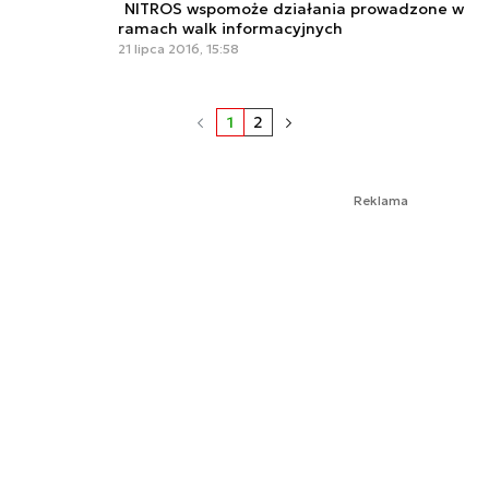
NITROS wspomoże działania prowadzone w
ramach walk informacyjnych
21 lipca 2016, 15:58
1
2
Reklama