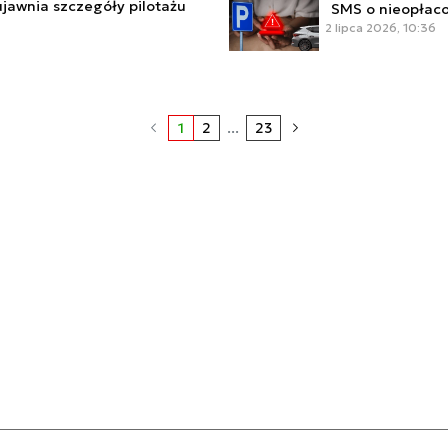
ujawnia szczegóły pilotażu
SMS o nieopłac
2 lipca 2026, 10:36
1
2
...
23