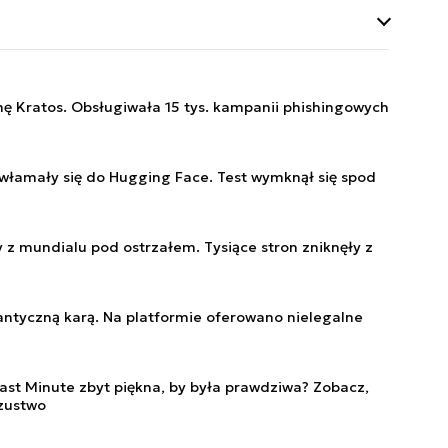
uje rozprawę
 zwalczania,
a poziomie Unii
rządowych.
 szkół
zpieczeństwa,
mę Kratos. Obsługiwała 15 tys. kampanii phishingowych
ożenie w
inteligencja.
łamały się do Hugging Face. Test wymknął się spod
y z mundialu pod ostrzałem. Tysiące stron zniknęły z
gantyczną karą. Na platformie oferowano nielegalne
Last Minute zbyt piękna, by była prawdziwa? Zobacz,
zustwo