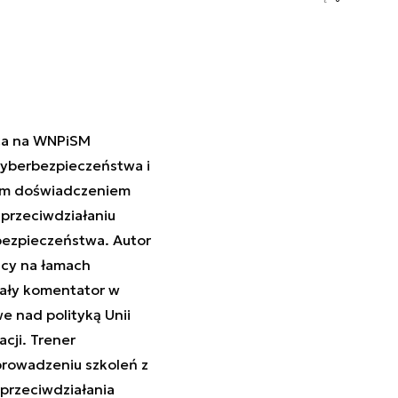
ca na WNPiSM
cyberbezpieczeństwa i
nim doświadczeniem
 przeciwdziałaniu
bezpieczeństwa. Autor
jący na łamach
tały komentator w
 nad polityką Unii
cji. Trener
rowadzeniu szkoleń z
przeciwdziałania