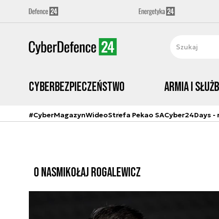
Cyberbezpieczeństwo
Armia i Służ
#CyberMagazyn
Wideo
Strefa Pekao SA
Cyber24Days - r
O NAS
MIKOŁAJ ROGALEWICZ