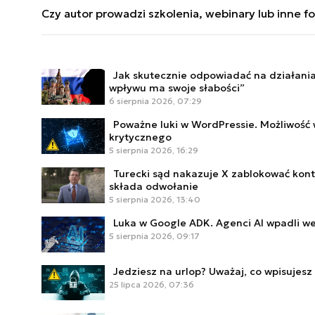
Warszawskim oraz finansów i rachunkowości w Sz
2 i KSC), zastosowania sztucznej inteligencji, me
Czy autor prowadzi szkolenia, webinary lub inne f
zastosowaniu sztucznej inteligencji zarówno w me
autora można śledzić na łamach portalu CyberDefe
doktorską w Szkole Doktorskiej Nauk Społecznych 
przeciwdziałaniu dezinformacji na poziomie międ
Europejskiej.
Autor prowadzi szkolenia dla firm prywatnych, adm
podstawowych oraz ponadpodstawowych, student
Jak skutecznie odpowiadać na działania
ISO 27001 krok po kroku - zarządzanie ryzykiem i 
wpływu ma swoje słabości”
organizacji, Przeciwdziałanie dezinformacji, Eduk
6 sierpnia 2026, 07:29
Kontakt ws. szkoleń:
m.rogalewicz@defence24.pl
Poważne luki w WordPressie. Możliwość 
krytycznego
5 sierpnia 2026, 16:29
Turecki sąd nakazuje X zablokować kon
składa odwołanie
5 sierpnia 2026, 13:40
Luka w Google ADK. Agenci AI wpadli w
5 sierpnia 2026, 09:17
Jedziesz na urlop? Uważaj, co wpisujes
25 lipca 2026, 07:36