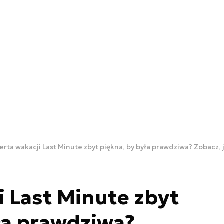
erta wakacji Last Minute zbyt piękna, by była prawdziwa? Zobacz,
i Last Minute zbyt
ła prawdziwa?