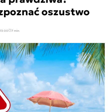
ozpoznać oszustwo
 13:00
7 min.