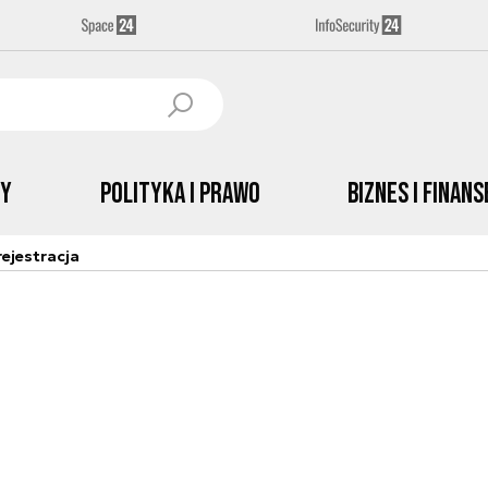
by
Polityka i prawo
Biznes i Finans
ejestracja