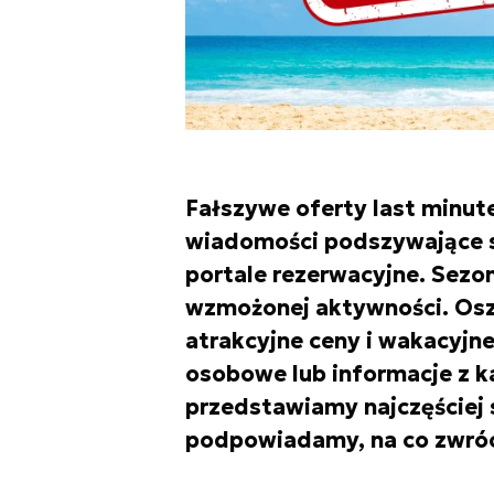
Fałszywe oferty last minut
wiadomości podszywające się
portale rezerwacyjne. Sezo
wzmożonej aktywności. Oszu
atrakcyjne ceny i wakacyjn
osobowe lub informacje z ka
przedstawiamy najczęściej
podpowiadamy, na co zwrócić