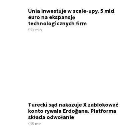
Unia inwestuje w scale-upy. 5 mld
euro na ekspansję
technologicznych firm
3 min.
Turecki sąd nakazuje X zablokować
konto rywala Erdoğana. Platforma
składa odwołanie
5 min.