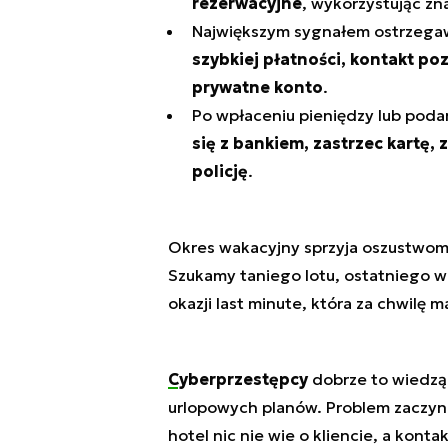
rezerwacyjne
, wykorzystując zn
Największym sygnałem ostrzeg
szybkiej płatności, kontakt po
prywatne konto
.
Po wpłaceniu pieniędzy lub podan
się z bankiem, zastrzec kartę,
policję
.
Okres wakacyjny sprzyja oszustwom,
Szukamy taniego lotu, ostatniego wo
okazji last minute, która za chwilę m
Cyberprzestępcy
dobrze to wiedzą 
urlopowych planów. Problem zaczyna 
hotel nic nie wie o kliencie, a kont