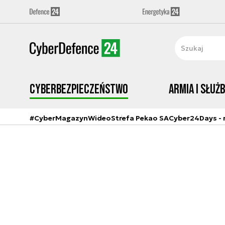
Cyberbezpieczeństwo
Armia i Służ
#CyberMagazyn
Wideo
Strefa Pekao SA
Cyber24Days - r