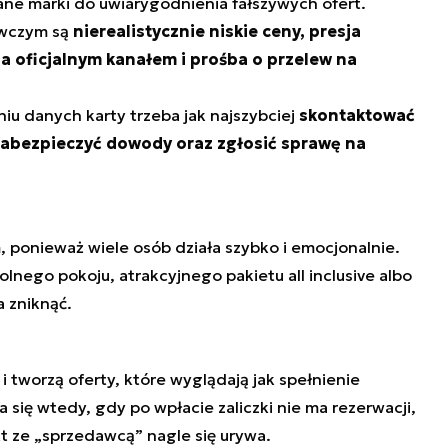
ane marki do uwiarygodnienia fałszywych ofert.
awczym są
nierealistycznie niskie ceny, presja
za oficjalnym kanałem i prośba o przelew na
iu danych karty trzeba jak najszybciej
skontaktować
 zabezpieczyć dowody oraz zgłosić sprawę na
 ponieważ wiele osób działa szybko i emocjonalnie.
lnego pokoju, atrakcyjnego pakietu all inclusive albo
a zniknąć.
i tworzą oferty, które wyglądają jak spełnienie
się wtedy, gdy po wpłacie zaliczki nie ma rezerwacji,
akt ze „sprzedawcą” nagle się urywa.