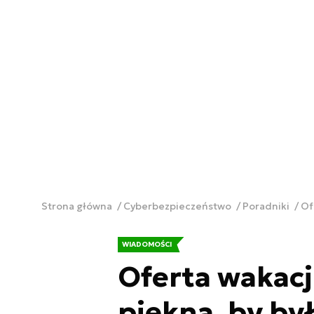
Strona główna
Cyberbezpieczeństwo
Poradniki
Of
WIADOMOŚCI
Oferta wakacj
piękna, by by