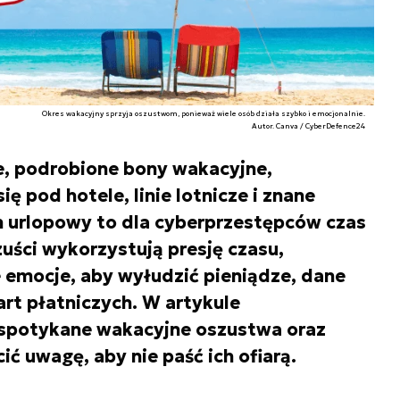
Okres wakacyjny sprzyja oszustwom, ponieważ wiele osób działa szybko i emocjonalnie.
Autor. Canva / CyberDefence24
e, podrobione bony wakacyjne,
 pod hotele, linie lotnicze i znane
n urlopowy to dla cyberprzestępców czas
ści wykorzystują presję czasu,
e emocje, aby wyłudzić pieniądze, dane
rt płatniczych. W artykule
 spotykane wakacyjne oszustwa oraz
 uwagę, aby nie paść ich ofiarą.