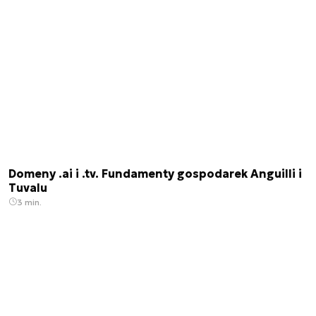
Domeny .ai i .tv. Fundamenty gospodarek Anguilli i
Tuvalu
3 min.