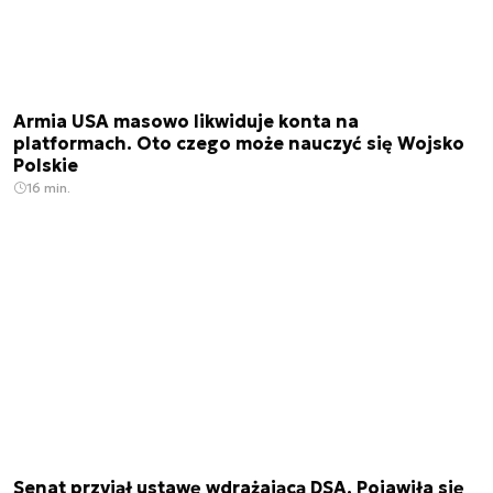
Armia USA masowo likwiduje konta na
platformach. Oto czego może nauczyć się Wojsko
Polskie
16 min.
Senat przyjął ustawę wdrażającą DSA. Pojawiła się