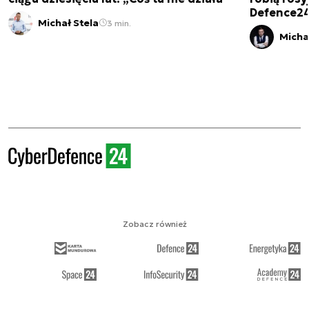
Defence2
Michał Stela
3 min.
Micha
Zobacz również