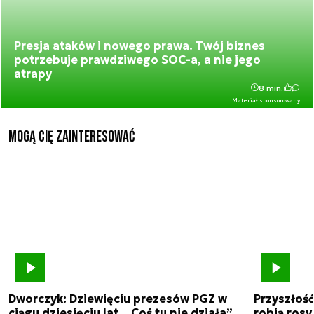
Presja ataków i nowego prawa. Twój biznes
potrzebuje prawdziwego SOC-a, a nie jego
atrapy
8 min.
Materiał sponsorowany
Mogą Cię zainteresować
Dworczyk: Dziewięciu prezesów PGZ w
Przyszłoś
ciągu dziesięciu lat. „Coś tu nie działa”
robią rosyj