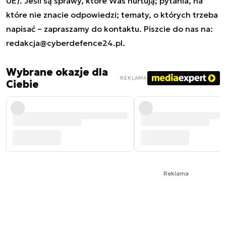
UE). Jeśli są sprawy, które Was nurtują; pytania, na
które nie znacie odpowiedzi; tematy, o których trzeba
napisać – zapraszamy do kontaktu. Piszcie do nas na:
redakcja@cyberdefence24.pl
.
Wybrane okazje dla
REKLAMA
Ciebie
Reklama