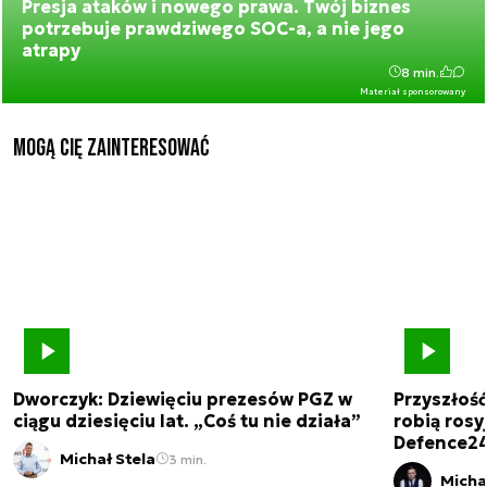
Presja ataków i nowego prawa. Twój biznes
potrzebuje prawdziwego SOC-a, a nie jego
atrapy
8 min.
Materiał sponsorowany
Mogą Cię zainteresować
Dworczyk: Dziewięciu prezesów PGZ w
Przyszłoś
ciągu dziesięciu lat. „Coś tu nie działa”
robią rosyj
Defence2
Michał Stela
3 min.
Micha