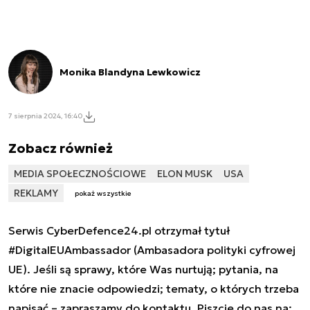
Monika Blandyna Lewkowicz
7 sierpnia 2024, 16:40
Zobacz również
MEDIA SPOŁECZNOŚCIOWE
ELON MUSK
USA
REKLAMY
pokaż wszystkie
Serwis CyberDefence24.pl otrzymał tytuł
#DigitalEUAmbassador (Ambasadora polityki cyfrowej
UE). Jeśli są sprawy, które Was nurtują; pytania, na
które nie znacie odpowiedzi; tematy, o których trzeba
napisać – zapraszamy do kontaktu. Piszcie do nas na: