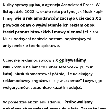
Kulisy sprawy
opisuje
agencja Associated Press. W
listopadzie 2023 r., około roku po tym, jak Musk kupił
firmę,
wielu reklamodawców zaczęło uciekać z X z
powodu obaw o wyświetlanie ich reklam obok
treści pronazistowskich i mowy nienawiści
. Sam
Musk podsycał napięcia postami popierającymi
antysemickie teorie spiskowe.
Ucieczkę reklamodawców z X
opisywaliśmy
kilkukrotnie na łamach CyberDefence24.pl, m.in.
tutaj
. Musk skomentował później, że uciekający
reklamodawcy angażowali się w „szantaż” i używając
wulgaryzmów, zasadniczo kazał im odejść.
W poniedziałek zmienił zdanie.
„Próbowaliśmy
pokojowych rozwiązań przez dwa lata. Teraz to jest