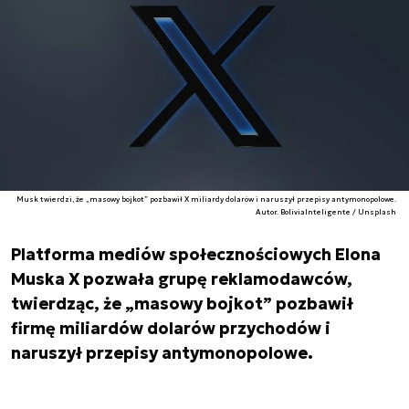
Musk twierdzi, że „masowy bojkot” pozbawił X miliardy dolarów i naruszył przepisy antymonopolowe.
Autor. BoliviaInteligente / Unsplash
Platforma mediów społecznościowych Elona
Muska X pozwała grupę reklamodawców,
twierdząc, że „masowy bojkot” pozbawił
firmę miliardów dolarów przychodów i
naruszył przepisy antymonopolowe.