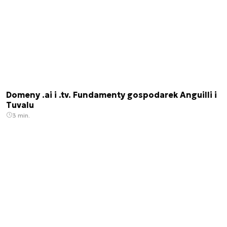
Domeny .ai i .tv. Fundamenty gospodarek Anguilli i
Tuvalu
3 min.