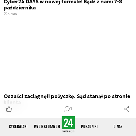
Cyber24 DAYS w nowej formule! Bądź z nami 7-8
października
3 min.
Oszuści zaciągnęli pożyczkę. Sąd stanął po stronie
klienta
1
2 min.
Czytaj także
Cyberataki
Wycieki danych
Poradniki
O nas