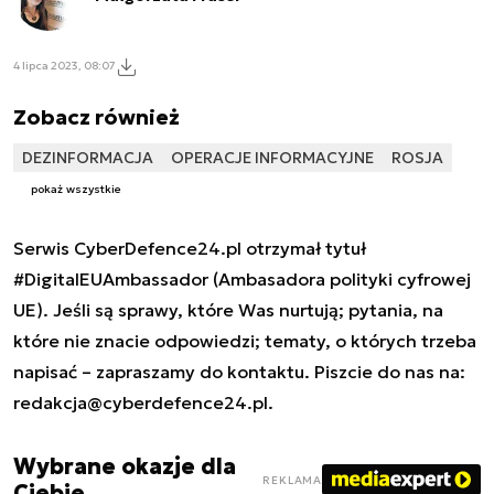
4 lipca 2023, 08:07
Zobacz również
DEZINFORMACJA
OPERACJE INFORMACYJNE
ROSJA
pokaż wszystkie
Serwis CyberDefence24.pl otrzymał tytuł
#DigitalEUAmbassador (Ambasadora polityki cyfrowej
UE). Jeśli są sprawy, które Was nurtują; pytania, na
które nie znacie odpowiedzi; tematy, o których trzeba
napisać – zapraszamy do kontaktu. Piszcie do nas na:
redakcja@cyberdefence24.pl
.
Wybrane okazje dla
REKLAMA
Ciebie