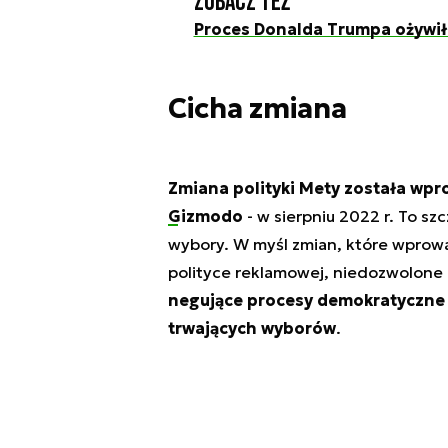
Zobacz też
Proces Donalda Trumpa ożywił 
Cicha zmiana
Zmiana polityki Mety została wp
Gizmodo
- w sierpniu 2022 r. To s
wybory. W myśl zmian, które wprowa
polityce reklamowej, niedozwolone 
negujące procesy demokratyczne 
trwających wyborów
.