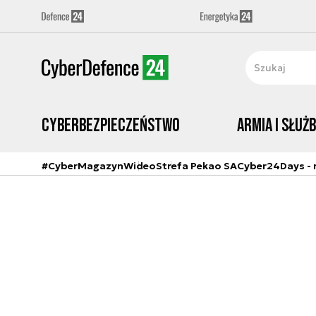
Cyberbezpieczeństwo
Armia i Służ
#CyberMagazyn
Wideo
Strefa Pekao SA
Cyber24Days - r