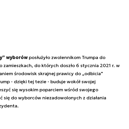
ży” wyborów
posłużyło zwolennikom Trumpa do
 po zamieszkach, do których doszło 6 stycznia 2021 r. w
zaniem środowisk skrajnej prawicy do „odbicia”
ump - dzięki tej tezie - buduje wokół swojej
ieszyć się wysokim poparciem wśród swojego
ać się do wyborców niezadowolonych z działania
zydenta.