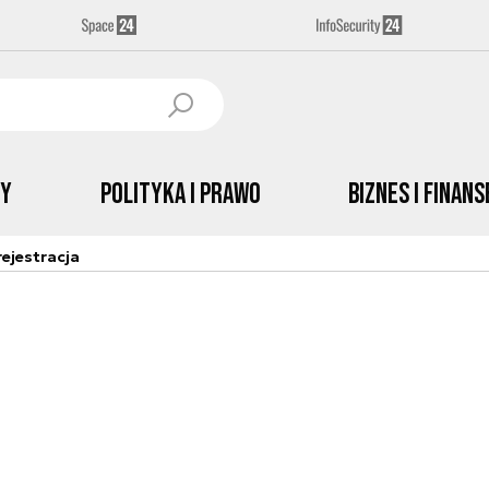
by
Polityka i prawo
Biznes i Finans
ejestracja