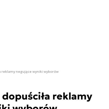
a reklamy negujące wyniki wyborów
 dopuściła reklamy
iki wyborów