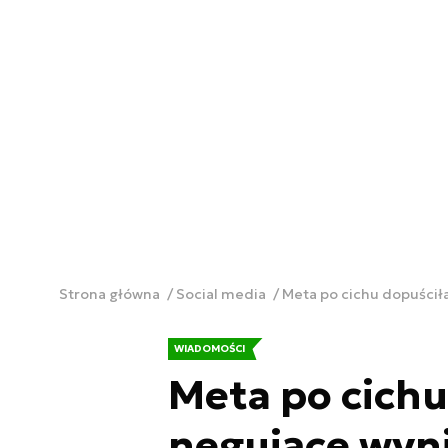
Strona główna
Social media
Meta po cichu dopuścił
WIADOMOŚCI
Meta po cichu
negujące wyn