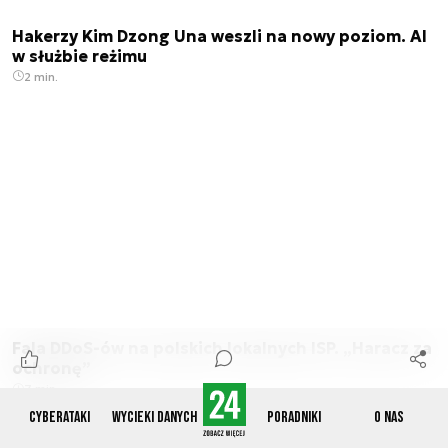
Hakerzy Kim Dzong Una weszli na nowy poziom. AI
w służbie reżimu
2 min.
Fala DDoS-ów na polskich lokalnych ISP. „Haracz za
ochronę”
7 min.
Cyberataki
Wycieki danych
Poradniki
O nas