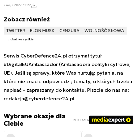
2 maja 2022, 12:22
Zobacz również
TWITTER
ELON MUSK
CENZURA
WOLNOŚĆ SŁOWA
pokaż wszystkie
Serwis CyberDefence24.pl otrzymał tytuł
#DigitalEUAmbassador (Ambasadora polityki cyfrowej
UE). Jeśli są sprawy, które Was nurtują; pytania, na
które nie znacie odpowiedzi; tematy, o których trzeba
napisać – zapraszamy do kontaktu. Piszcie do nas na:
redakcja@cyberdefence24.pl
.
Wybrane okazje dla
REKLAMA
Ciebie