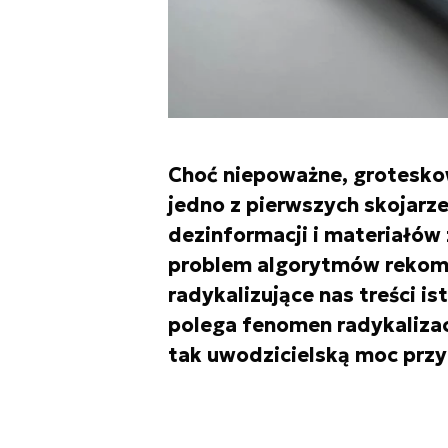
Choć niepoważne, groteskow
jedno z pierwszych skojarz
dezinformacji i materiałów
problem algorytmów rekome
radykalizujące nas treści is
polega fenomen radykalizacj
tak uwodzicielską moc przy