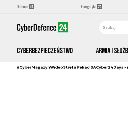
Cyberbezpieczeństwo
Armia i Służ
#CyberMagazyn
Wideo
Strefa Pekao SA
Cyber24Days - r