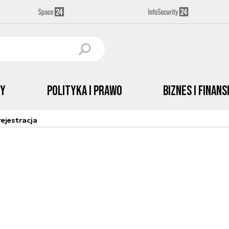
by
Polityka i prawo
Biznes i Finans
ejestracja