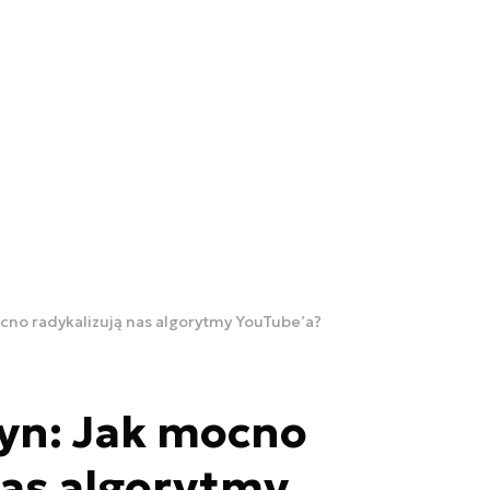
no radykalizują nas algorytmy YouTube’a?
n: Jak mocno
nas algorytmy