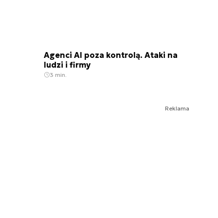
Agenci AI poza kontrolą. Ataki na
ludzi i firmy
3 min.
Reklama