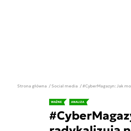
Strona główna
Social media
#CyberMagazyn: Jak moc
WAŻNE
ANALIZA
#CyberMagazy
radykalizują 