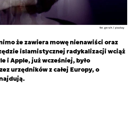
fot. geralt / pixabay
mimo że zawiera mowę nienawiści oraz
zędzie islamistycznej radykalizacji wciąż
e i Apple, już wcześniej, było
zez urzędników z całej Europy, o
znajdują.