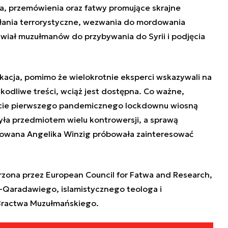
, przemówienia oraz fatwy promujące skrajne
ałania terrorystyczne, wezwania do mordowania
awiał muzułmanów do przybywania do Syrii i podjęcia
acja, pomimo że wielokrotnie eksperci wskazywali na
odliwe treści, wciąż jest dostępna. Co ważne,
cie pierwszego pandemicznego lockdownu wiosną
była przedmiotem wielu kontrowersji, a sprawą
towana Angelika Winzig próbowała zainteresować
rzona przez European Council for Fatwa and Research,
l-Qaradawiego, islamistycznego teologa i
Bractwa Muzułmańskiego.