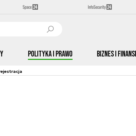
by
Polityka i prawo
Biznes i Finans
ejestracja