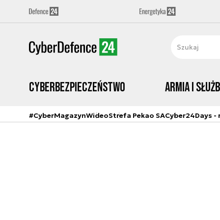
Cyberbezpieczeństwo
Armia i Służ
#CyberMagazyn
Wideo
Strefa Pekao SA
Cyber24Days - r