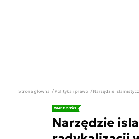
Strona główna
Polityka i prawo
Narzędzie islamistycz
WIADOMOŚCI
Narzędzie isl
radykalizacji 