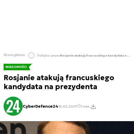
Strona główna
Polityka i prawo
Rosjanie atakują francuskiego kandydata na prezydenta
WIADOMOŚCI
Rosjanie atakują francuskiego
kandydata na prezydenta
CyberDefence24
15.02.2017
1 min.