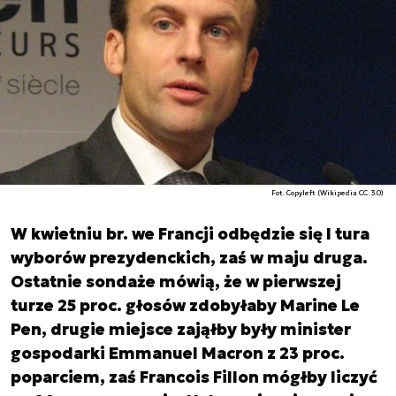
Fot. Copyleft (Wikipedia CC. 3.0)
W kwietniu br. we Francji odbędzie się I tura
wyborów prezydenckich, zaś w maju druga.
Ostatnie sondaże mówią, że w pierwszej
turze 25 proc. głosów zdobyłaby Marine Le
Pen, drugie miejsce zająłby były minister
gospodarki Emmanuel Macron z 23 proc.
poparciem, zaś Francois Fillon mógłby liczyć