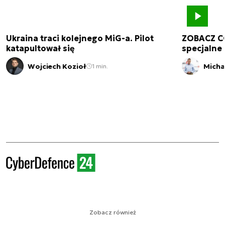
Ukraina traci kolejnego MiG-a. Pilot
ZOBACZ C
katapultował się
specjalne 
Wojciech Kozioł
Micha
1 min.
Zobacz również