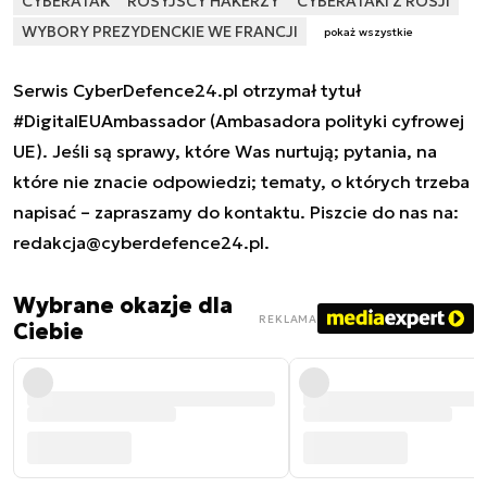
CYBERATAK
ROSYJSCY HAKERZY
CYBERATAKI Z ROSJI
WYBORY PREZYDENCKIE WE FRANCJI
pokaż wszystkie
Serwis CyberDefence24.pl otrzymał tytuł
#DigitalEUAmbassador (Ambasadora polityki cyfrowej
UE). Jeśli są sprawy, które Was nurtują; pytania, na
które nie znacie odpowiedzi; tematy, o których trzeba
napisać – zapraszamy do kontaktu. Piszcie do nas na:
redakcja@cyberdefence24.pl
.
Wybrane okazje dla
REKLAMA
Ciebie