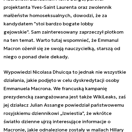
projektanta Yves-Saint Laurenta oraz zwolennik
małżeństw homoseksualnych, dowodzi, że za
kandydatem "stoi bardzo bogate lobby
gejowskie". Sam zainteresowany zaprzeczył plotkom
na ten temat. Warto tutaj wspomnieć, że Emmanul
Macron ożenił się ze swoją nauczycielką, starszą od
niego o ponad dwie dekady.
Wypowiedzi Nicolasa Dhuicqa to jednak nie wszystkie
działania, jakie podjęto w celu dyskredytacji osoby
Emmanuela Macrona. We francuską kampanię
prezydencką zaangażowana jest także WikiLeaks, zaś
jej działacz Julian Assange powiedział państwowemu
rosyjskiemu dziennikowi „Izwiestia", że wkrótce
światło dzienne ujrzą interesujące informacje o
Macronie, jakie odnalezione zostały w mailach Hillary