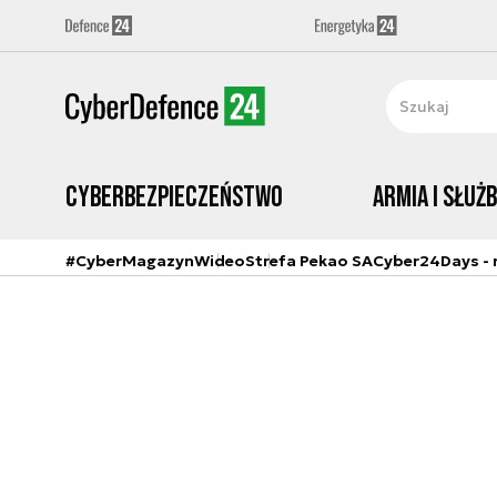
Cyberbezpieczeństwo
Armia i Służ
#CyberMagazyn
Wideo
Strefa Pekao SA
Cyber24Days - r