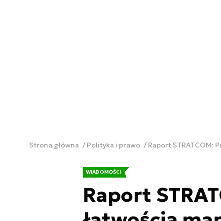
Strona główna
Polityka i prawo
Raport STRATCOM: Pu
WIADOMOŚCI
Raport STRAT
łatwością ma