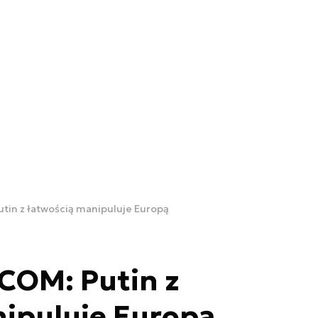
tin z łatwością manipuluje Europą
COM: Putin z
nipuluje Europą