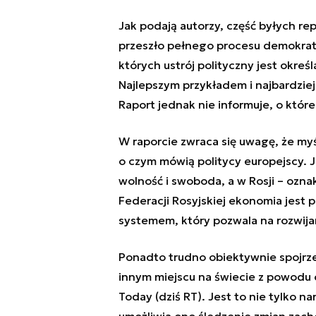
Jak podają autorzy, część byłych rep
przeszło pełnego procesu demokraty
których ustrój polityczny jest okre
Najlepszym przykładem i najbardziej
Raport jednak nie informuje, o które
W raporcie zwraca się uwagę, że myś
o czym mówią politycy europejscy. 
wolność i swoboda, a w Rosji – ozna
Federacji Rosyjskiej ekonomia jest
systemem, który pozwala na rozwija
Ponadto trudno obiektywnie spojrzeć
innym miejscu na świecie z powodu c
Today (dziś RT). Jest to nie tylko 
umożliwia ono śledzenie zmian za