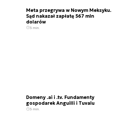
Meta przegrywa w Nowym Meksyku.
Sąd nakazał zapłatę 567 mln
dolarów
3 min.
Domeny .ai i .tv. Fundamenty
gospodarek Anguilli i Tuvalu
3 min.