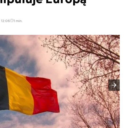
, 12:06
1 min.
Następny slajd