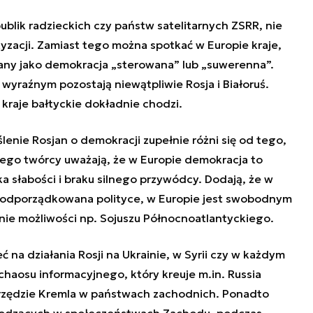
ublik radzieckich czy państw satelitarnych ZSRR, nie
zacji. Zamiast tego można spotkać w Europie kraje,
ślany jako demokracja „sterowana” lub „suwerenna”.
 wyraźnym pozostają niewątpliwie Rosja i Białoruś.
 kraje bałtyckie dokładnie chodzi.
lenie Rosjan o demokracji zupełnie różni się od tego,
Jego twórcy uważają, że w Europie demokracja to
ka słabości i braku silnego przywódcy. Dodają, że w
 podporządkowana polityce, w Europie jest swobodnym
nie możliwości np. Sojuszu Północnoatlantyckiego.
 na działania Rosji na Ukrainie, w Syrii czy w każdym
haosu informacyjnego, który kreuje m.in. Russia
narzędzie Kremla w państwach zachodnich. Ponadto
chodzących w społeczeństwach Zachodu, podczas