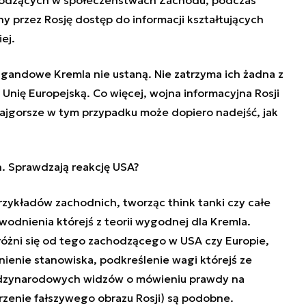
y przez Rosję dostęp do informacji kształtujących
ej.
agandowe Kremla nie ustaną. Nie zatrzyma ich żadna z
nię Europejską. Co więcej, wojna informacyjna Rosji
ajgorsze w tym przypadku może dopiero nadejść, jak
n. Sprawdzają reakcję USA?
przykładów zachodnich, tworząc think tanki czy całe
odnienia którejś z teorii wygodnej dla Kremla.
różni się od tego zachodzącego w USA czy Europie,
ienie stanowiska, podkreślenie wagi którejś ze
międzynarodowych widzów o mówieniu prawdy na
zenie fałszywego obrazu Rosji) są podobne.