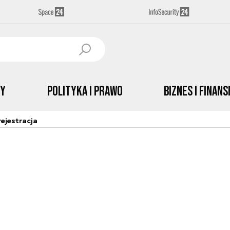
by
Polityka i prawo
Biznes i Finans
ejestracja