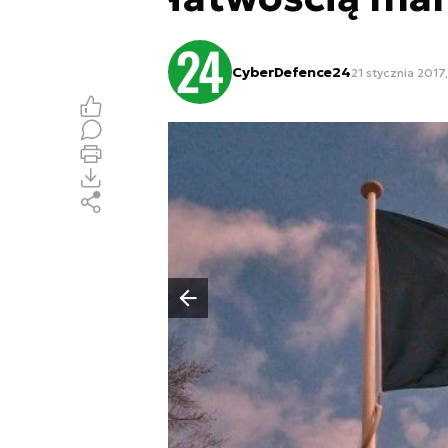
CyberDefence24
21 stycznia 2017
Poprzedni slajd