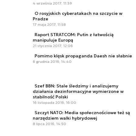
4 września 2017, 11:39
O rosyjskich cyberatakach na szczycie w
Pradze
17 maja 2017, 11:58
Raport STRATCOM: Putin z łatwością
manipuluje Europą
21 stycznia 2017, 12:06
Pomimo klęsk propaganda Daesh nie słabnie
6 grudnia 2016, 14:40
Szef BBN: Stale śledzimy i analizujemy
działania dezinformacyjne wymierzone w
stabilność Polski
16 listopada 2016, 16:00
Szczyt NATO: Media społecznościowe też są
narzędziem walki hybrydowej
8 lipca 2016, 14:50