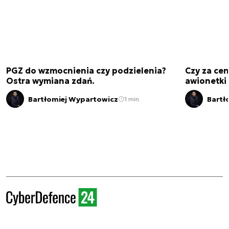
PGZ do wzmocnienia czy podzielenia?
Czy za cen
Ostra wymiana zdań.
awionetki 
Bartłomiej Wypartowicz
Bartł
1 min.