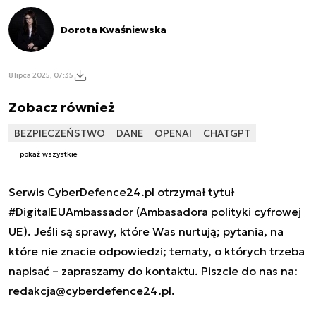
Dorota Kwaśniewska
8 lipca 2025, 07:35
Zobacz również
BEZPIECZEŃSTWO
DANE
OPENAI
CHATGPT
pokaż wszystkie
Serwis CyberDefence24.pl otrzymał tytuł
#DigitalEUAmbassador (Ambasadora polityki cyfrowej
UE). Jeśli są sprawy, które Was nurtują; pytania, na
które nie znacie odpowiedzi; tematy, o których trzeba
napisać – zapraszamy do kontaktu. Piszcie do nas na:
redakcja@cyberdefence24.pl
.