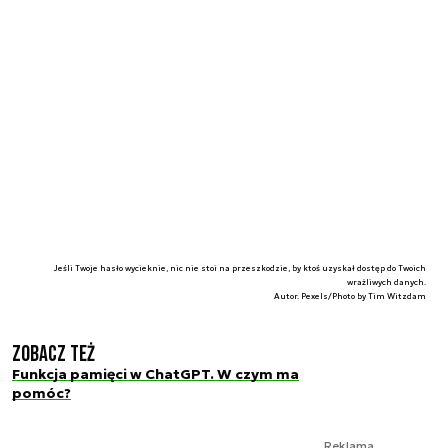
Jeśli Twoje hasło wycieknie, nic nie stoi na przeszkodzie, by ktoś uzyskał dostęp do Twoich
wrażliwych danych.
Autor. Pexels/Photo by Tim Witzdam
Zobacz też
Funkcja pamięci w ChatGPT. W czym ma
pomóc?
Reklama