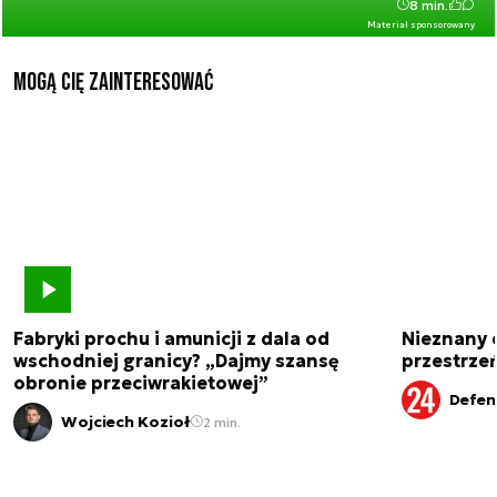
8 min.
Materiał sponsorowany
Mogą Cię zainteresować
Fabryki prochu i amunicji z dala od
Nieznany 
wschodniej granicy? „Dajmy szansę
przestrze
obronie przeciwrakietowej”
Defen
Wojciech Kozioł
2 min.