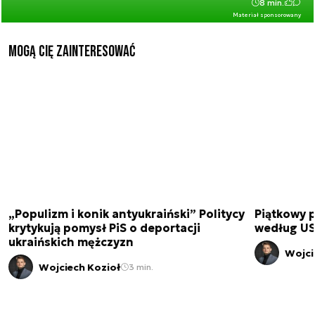
8 min.
Materiał sponsorowany
Mogą Cię zainteresować
„Populizm i konik antyukraiński” Politycy
Piątkowy 
krytykują pomysł PiS o deportacji
według USA
ukraińskich mężczyzn
Wojci
Wojciech Kozioł
3 min.