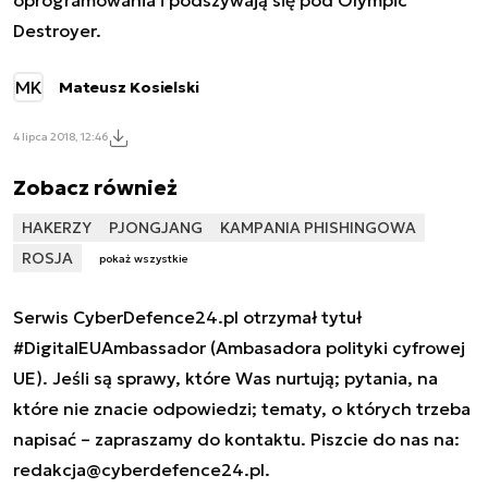
Destroyer.
MK
Mateusz Kosielski
4 lipca 2018, 12:46
Zobacz również
HAKERZY
PJONGJANG
KAMPANIA PHISHINGOWA
ROSJA
pokaż wszystkie
Serwis CyberDefence24.pl otrzymał tytuł
#DigitalEUAmbassador (Ambasadora polityki cyfrowej
UE). Jeśli są sprawy, które Was nurtują; pytania, na
które nie znacie odpowiedzi; tematy, o których trzeba
napisać – zapraszamy do kontaktu. Piszcie do nas na:
redakcja@cyberdefence24.pl
.