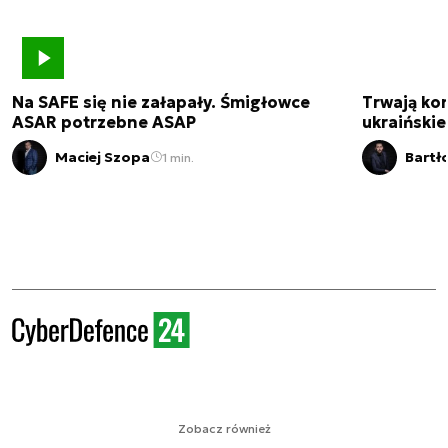
Na SAFE się nie załapały. Śmigłowce
Trwają kon
ASAR potrzebne ASAP
ukraińskie
Maciej Szopa
Bartł
1 min.
Zobacz również