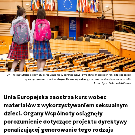
Unijne instytucje osiągnęły porozumienie w sprawie nowej dyrektywy mającej chronić dzieci przed
wykorzystywaniem seksualnym. Pojawi się zakaz generowania deepfake'ów przez AI.
Autor. CyberDefence24/Canva
Unia Europejska zaostrza kurs wobec
materiałów z wykorzystywaniem seksualnym
dzieci. Organy Wspólnoty osiągnęły
porozumienie dotyczące projektu dyrektywy
penalizującej generowanie tego rodzaju