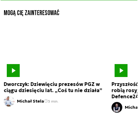
Mogą Cię zainteresować
Dworczyk: Dziewięciu prezesów PGZ w
Przyszłoś
ciągu dziesięciu lat. „Coś tu nie działa”
robią rosyj
Defence2
Michał Stela
3 min.
Micha