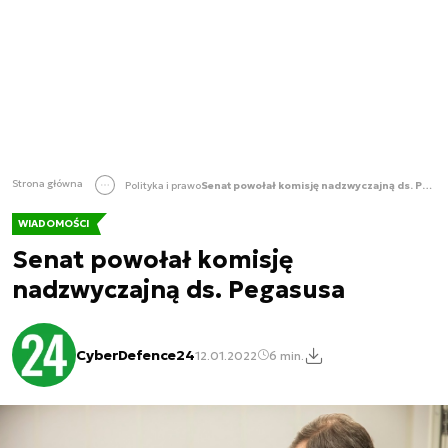
Strona główna
Polityka i prawo
Senat powołał komisję nadzwyczajną ds. Pegasusa
WIADOMOŚCI
Senat powołał komisję
nadzwyczajną ds. Pegasusa
CyberDefence24
12.01.2022
6 min.