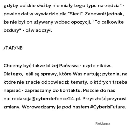
gdyby polskie służby nie miały tego typu narzędzia" -
powiedział w wywiadzie dla "Sieci". Zapewnił jednak,
że nie był on używany wobec opozycji. "To całkowite
bzdury" - oświadczył.
/PAP/NB
Chcemy być także bliżej Państwa - czytelników.
Dlatego, jeśli są sprawy, które Was nurtują; pytania, na
które nie znacie odpowiedzi; tematy, o których trzeba
napisać - zapraszamy do kontaktu. Piszcie do nas
na:
redakcja@cyberdefence24.pl
. Przyszłość przynosi
zmiany. Wprowadzamy je pod hasłem #CyberIsFuture.
Reklama