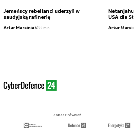
Jemeńscy rebelianci uderzyli w
Netanjahu
saudyjską rafinerię
USA dla St
Artur Marciniak
Artur Marci
2 min.
Zobacz również