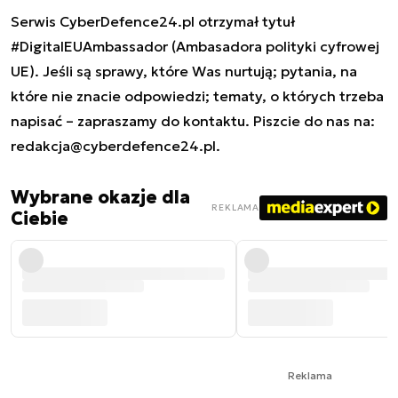
Serwis CyberDefence24.pl otrzymał tytuł
#DigitalEUAmbassador (Ambasadora polityki cyfrowej
UE). Jeśli są sprawy, które Was nurtują; pytania, na
które nie znacie odpowiedzi; tematy, o których trzeba
napisać – zapraszamy do kontaktu. Piszcie do nas na:
redakcja@cyberdefence24.pl
.
Wybrane okazje dla
REKLAMA
Ciebie
Reklama