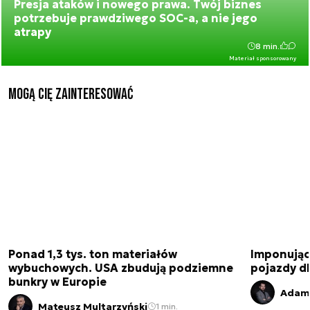
Presja ataków i nowego prawa. Twój biznes
potrzebuje prawdziwego SOC-a, a nie jego
atrapy
8 min.
Materiał sponsorowany
Mogą Cię zainteresować
Ponad 1,3 tys. ton materiałów
Imponujące
wybuchowych. USA zbudują podziemne
pojazdy dl
bunkry w Europie
Adam 
Mateusz Multarzyński
1 min.