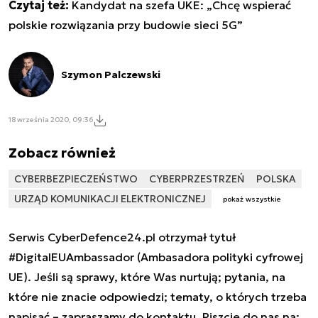
Czytaj też:
Kandydat na szefa UKE: „Chcę wspierać
polskie rozwiązania przy budowie sieci 5G”
Szymon Palczewski
18 września 2020, 09:36
Zobacz również
CYBERBEZPIECZEŃSTWO
CYBERPRZESTRZEŃ
POLSKA
URZĄD KOMUNIKACJI ELEKTRONICZNEJ
pokaż wszystkie
Serwis CyberDefence24.pl otrzymał tytuł
#DigitalEUAmbassador (Ambasadora polityki cyfrowej
UE). Jeśli są sprawy, które Was nurtują; pytania, na
które nie znacie odpowiedzi; tematy, o których trzeba
napisać – zapraszamy do kontaktu. Piszcie do nas na: