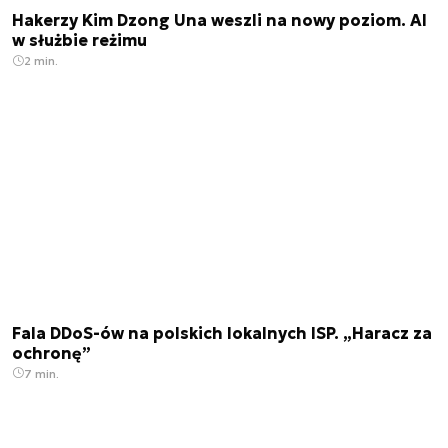
Hakerzy Kim Dzong Una weszli na nowy poziom. AI
w służbie reżimu
2 min.
Fala DDoS-ów na polskich lokalnych ISP. „Haracz za
ochronę”
7 min.