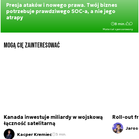
Presja ataków i nowego prawa. Twój biznes
potrzebuje prawdziwego SOC-a, a nie jego
atrapy
8 min.
Materiał sponsorowany
Mogą Cię zainteresować
Kanada inwestuje miliardy w wojskową
Roll-out f
łączność satelitarną
Jaros
Kacper Kremiec
3 min.