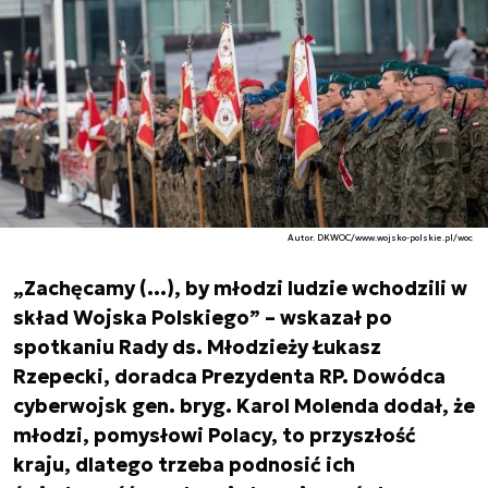
Autor. DKWOC/www.wojsko-polskie.pl/woc
„Zachęcamy (…), by młodzi ludzie wchodzili w
skład Wojska Polskiego” – wskazał po
spotkaniu Rady ds. Młodzieży Łukasz
Rzepecki, doradca Prezydenta RP. Dowódca
cyberwojsk gen. bryg. Karol Molenda dodał, że
młodzi, pomysłowi Polacy, to przyszłość
kraju, dlatego trzeba podnosić ich