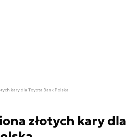
tych kary dla Toyota Bank Polska
iona złotych kary dla
olska