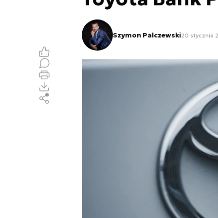
Szymon Palczewski
20 stycznia 