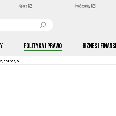
by
Polityka i prawo
Biznes i Finans
ejestracja