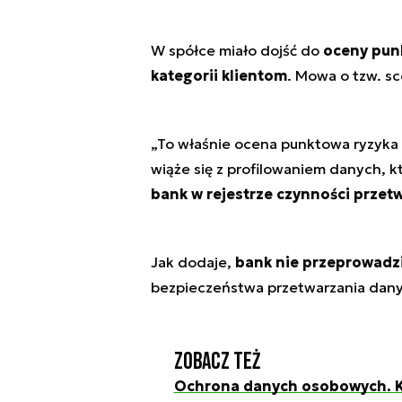
W spółce miało dojść do
oceny punk
kategorii klientom
. Mowa o tzw. s
„To właśnie ocena punktowa ryzyka
wiąże się z profilowaniem danych, k
bank w rejestrze czynności przet
Jak dodaje,
bank nie przeprowadz
bezpieczeństwa przetwarzania dan
Zobacz też
Ochrona danych osobowych. Ka