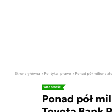
Strona główna
Polityka i prawo
Ponad pół miliona zło
WIADOMOŚCI
Ponad pół mil
Toyota Bank P