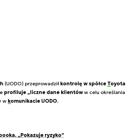
ch
(UODO) przeprowadził
kontrolę w spółce
Toyota
że
profiluje „liczne dane klientów
w celu określania
y w
komunikacie UODO
.
booka. „Pokazuje ryzyko”