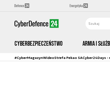
Cyberbezpieczeństwo
Armia i Służ
#CyberMagazyn
Wideo
Strefa Pekao SA
Cyber24Days - r