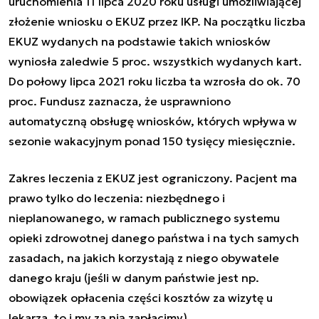
uruchomienia 11 lipca 2020 roku usługi umożliwiającej
złożenie
wniosku o EKUZ przez IKP.
Na początku liczba
EKUZ wydanych na podstawie takich wniosków
wyniosła zaledwie 5 proc. wszystkich wydanych kart.
Do połowy lipca 2021 roku liczba ta wzrosła do ok. 70
proc. Fundusz zaznacza, że usprawniono
automatyczną obsługę wniosków, których wpływa w
sezonie wakacyjnym ponad 150 tysięcy miesięcznie.
Zakres leczenia z EKUZ jest ograniczony. Pacjent ma
prawo tylko do leczenia: niezbędnego i
nieplanowanego, w ramach publicznego systemu
opieki zdrowotnej danego państwa i na tych samych
zasadach, na jakich korzystają z niego obywatele
danego kraju (jeśli w danym państwie jest np.
obowiązek opłacenia części kosztów za wizytę u
lekarza, to i my za nią zapłacimy).