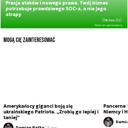
Presja ataków i nowego prawa. Twój biznes
potrzebuje prawdziwego SOC-a, a nie jego
atrapy
8 min.
Materiał sponsorowany
Mogą Cię zainteresować
Amerykańscy giganci boją się
Pancerne S
ukraińskiego Patriota. „Zrobią go lepiej i
Niemcy i H
taniej”
Damia
Damian Ratka
3 min.