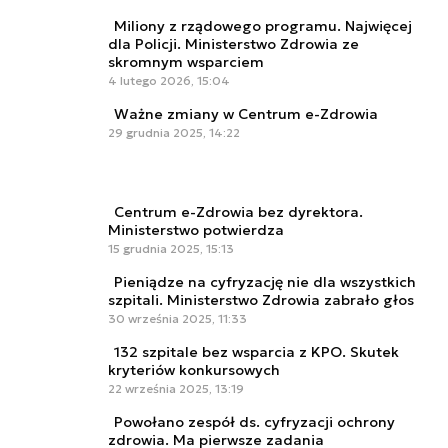
Miliony z rządowego programu. Najwięcej
dla Policji. Ministerstwo Zdrowia ze
skromnym wsparciem
4 lutego 2026, 15:04
Ważne zmiany w Centrum e-Zdrowia
29 grudnia 2025, 14:22
Centrum e-Zdrowia bez dyrektora.
Ministerstwo potwierdza
15 grudnia 2025, 15:13
Pieniądze na cyfryzację nie dla wszystkich
szpitali. Ministerstwo Zdrowia zabrało głos
30 września 2025, 11:33
132 szpitale bez wsparcia z KPO. Skutek
kryteriów konkursowych
22 września 2025, 13:19
Powołano zespół ds. cyfryzacji ochrony
zdrowia. Ma pierwsze zadania