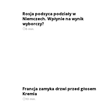
Rosja podsyca podziały w
Niemczech. Wpłynie na wynik
wyborczy?
6 min.
Francja zamyka drzwi przed głosem
Kremla
10 min.