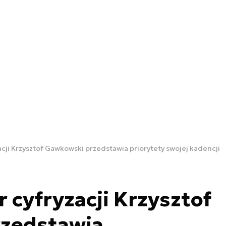
cji Krzysztof Gawkowski przedstawia priorytety swojej kadencji
 cyfryzacji Krzysztof
zedstawia