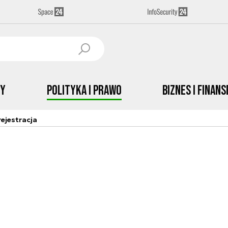
by
Polityka i prawo
Biznes i Finans
ejestracja