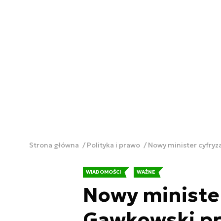
Strona główna
Polityka i prawo
Nowy minister cyfryza
WIADOMOŚCI
WAŻNE
Nowy minister
Gawkowski pr