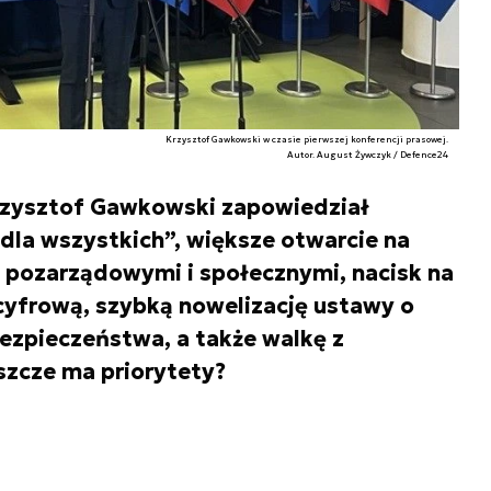
Krzysztof Gawkowski w czasie pierwszej konferencji prasowej.
Autor. August Żywczyk / Defence24
Krzysztof Gawkowski zapowiedział
la wszystkich”, większe otwarcie na
 pozarządowymi i społecznymi, nacisk na
 cyfrową, szybką nowelizację ustawy o
zpieczeństwa, a także walkę z
szcze ma priorytety?