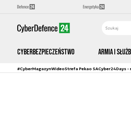
Cyberbezpieczeństwo
Armia i Służ
#CyberMagazyn
Wideo
Strefa Pekao SA
Cyber24Days - r