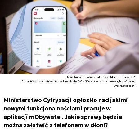
Jakie funkcje można znaleźć w aplikacji mObywatel?
Autor. iriwan arunsiriwattana/ Unsplash/ Cyfra GOV - strona internetowa; Modyfikacje:
CyberDefence24
Ministerstwo Cyfryzacji ogłosiło nad jakimi
nowymi funkcjonalnościami pracuje w
aplikacji mObywatel. Jakie sprawy będzie
można załatwić z telefonem w dłoni?