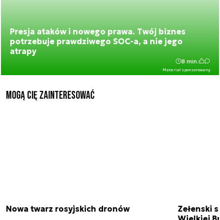
Presja ataków i nowego prawa. Twój biznes
potrzebuje prawdziwego SOC-a, a nie jego
atrapy
8 min.
Materiał sponsorowany
Mogą Cię zainteresować
Nowa twarz rosyjskich dronów
Zełenski s
Wielkiej B