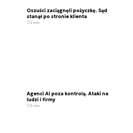
Oszuści zaciągnęli pożyczkę. Sąd
stanął po stronie klienta
2 min.
Agenci AI poza kontrolą. Ataki na
ludzi i firmy
3 min.