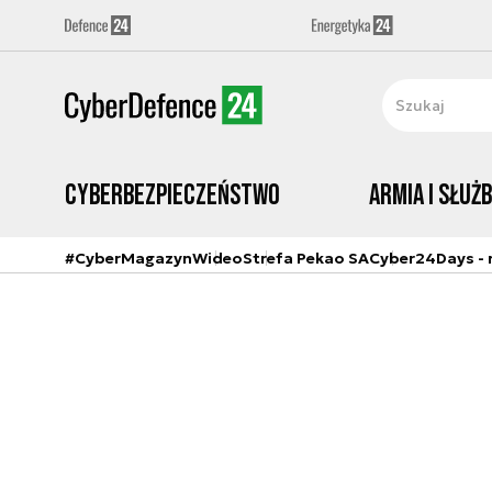
Cyberbezpieczeństwo
Armia i Służ
#CyberMagazyn
Wideo
Strefa Pekao SA
Cyber24Days - r