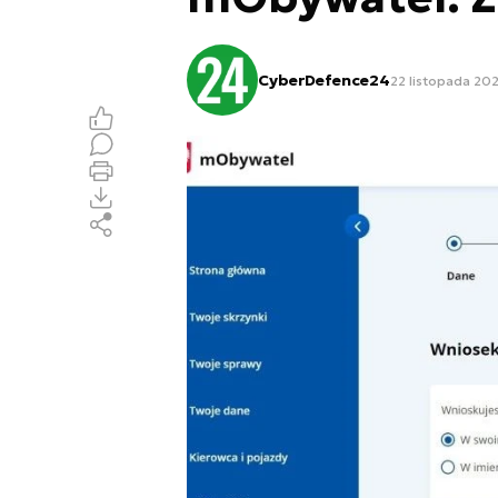
CyberDefence24
22 listopada 202