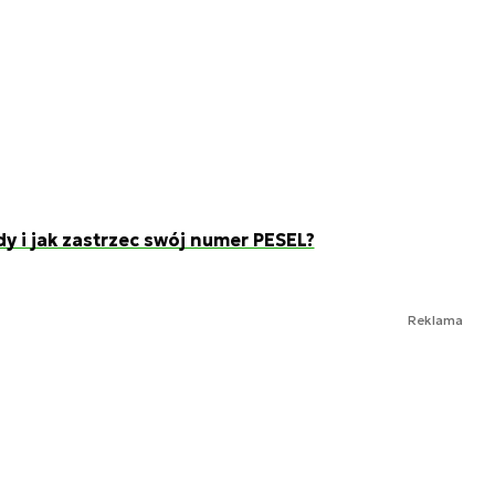
y i jak zastrzec swój numer PESEL?
Reklama