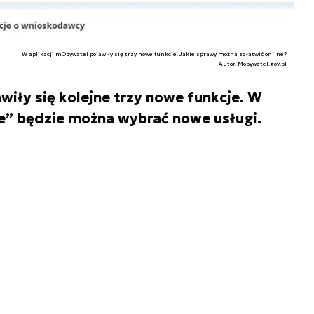
W aplikacji mObywatel pojawiły się trzy nowe funkcje. Jakie sprawy można załatwić online?
Autor. Mobywatel.gov.pl
iły się kolejne trzy nowe funkcje. W
ne” będzie można wybrać nowe usługi.