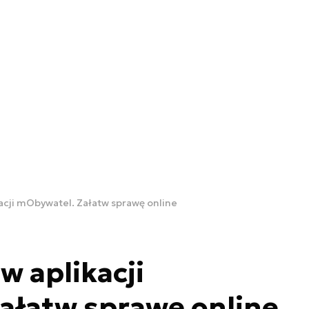
acji mObywatel. Załatw sprawę online
w aplikacji
ałatw sprawę online