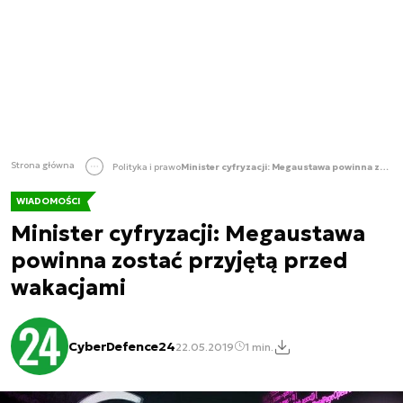
Strona główna
Polityka i prawo
Minister cyfryzacji: Megaustawa powinna zostać przyjętą przed wakacjami
WIADOMOŚCI
Minister cyfryzacji: Megaustawa
powinna zostać przyjętą przed
wakacjami
CyberDefence24
22.05.2019
1 min.