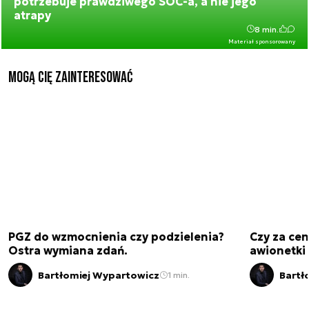
potrzebuje prawdziwego SOC-a, a nie jego
atrapy
8 min.
Materiał sponsorowany
Mogą Cię zainteresować
PGZ do wzmocnienia czy podzielenia?
Czy za cen
Ostra wymiana zdań.
awionetki 
Bartłomiej Wypartowicz
Bartł
1 min.