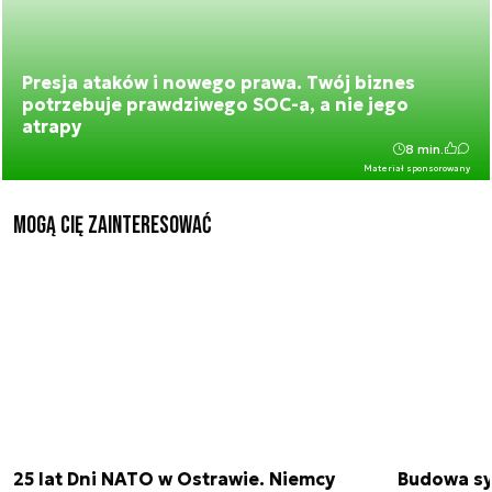
Presja ataków i nowego prawa. Twój biznes
potrzebuje prawdziwego SOC-a, a nie jego
atrapy
8 min.
Materiał sponsorowany
Mogą Cię zainteresować
25 lat Dni NATO w Ostrawie. Niemcy
Budowa sy