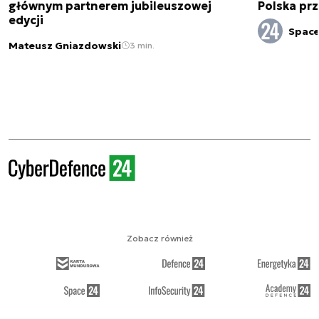
głównym partnerem jubileuszowej
Polska pr
edycji
Spac
Mateusz Gniazdowski
3 min.
Zobacz również