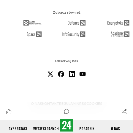
Zobacz również
Obserwuj nas
O NAS
KONTAKT
REGULAMIN
RSS
COOKIES
Cyberataki
Wycieki danych
Poradniki
O nas
© 2012-2026 CYBERDEFENCE24