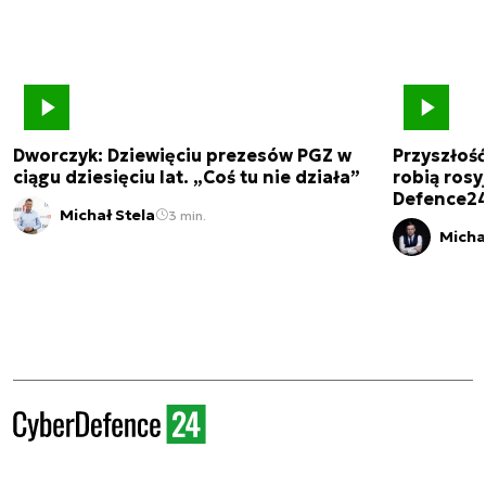
Dworczyk: Dziewięciu prezesów PGZ w
Przyszłoś
ciągu dziesięciu lat. „Coś tu nie działa”
robią rosyj
Defence2
Michał Stela
3 min.
Micha