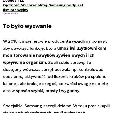
Zobacz też
Łączność 6G coraz bliżej. Samsung podpisał
list intencyjny
Sponsorowany
To było wyzwanie
W 2018 r. inżynierowie producenta wpadli na pomysł,
aby stworzyć funkcję, która
umożliwi użytkownikom
monitorowanie nawyków żywieniowych i ich
wpływu na organizm
. Zdali sobie sprawę, że
dostępny wówczas sprzęt pozwala np. kontrolować
codzienną aktywność (od liczenia kroków po spalone
kalorie), ale brakuje czegoś, co zwróci uwagę na dietę
a to w sposób szybki, prosty i wygodny.
Specjaliści Samsung zaczęli działać. W toku prac skupili
się na
antyoksydantach, czyli związkach