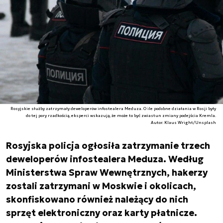
Rosyjskie służby zatrzymały deweloperów infostealera Meduza. O ile podobne działania w Rosji były
do tej pory rzadkością, eksperci wskazują, że może to być zwiastun zmiany podejścia Kremla.
Autor. Klaus Wright/Unsplash
Rosyjska policja ogłosiła zatrzymanie trzech
deweloperów infostealera Meduza. Według
Ministerstwa Spraw Wewnętrznych, hakerzy
zostali zatrzymani w Moskwie i okolicach,
skonfiskowano również należący do nich
sprzęt elektroniczny oraz karty płatnicze.