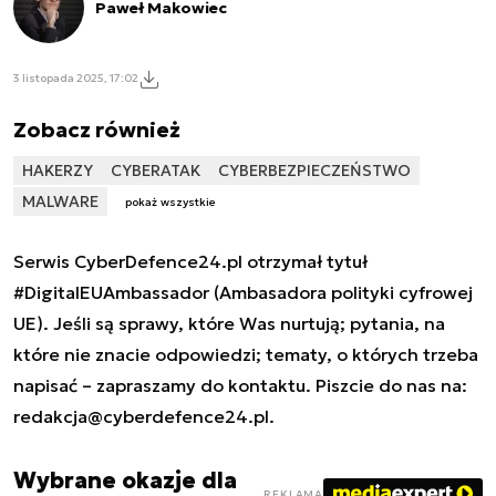
Paweł Makowiec
3 listopada 2025, 17:02
Zobacz również
HAKERZY
CYBERATAK
CYBERBEZPIECZEŃSTWO
MALWARE
pokaż wszystkie
Serwis CyberDefence24.pl otrzymał tytuł
#DigitalEUAmbassador (Ambasadora polityki cyfrowej
UE). Jeśli są sprawy, które Was nurtują; pytania, na
które nie znacie odpowiedzi; tematy, o których trzeba
napisać – zapraszamy do kontaktu. Piszcie do nas na:
redakcja@cyberdefence24.pl
.
Wybrane okazje dla
REKLAMA