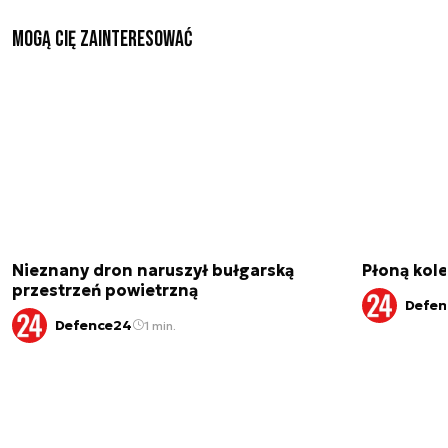
Mogą Cię zainteresować
Nieznany dron naruszył bułgarską
Płoną kole
przestrzeń powietrzną
Defen
Defence24
1 min.