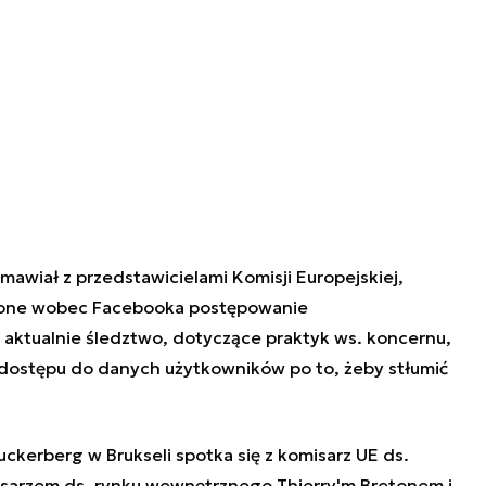
mawiał z przedstawicielami Komisji Europejskiej,
zone wobec Facebooka postępowanie
aktualnie śledztwo, dotyczące praktyk ws. koncernu,
dostępu do danych użytkowników po to, żeby stłumić
ckerberg w Brukseli spotka się z komisarz UE ds.
isarzem ds. rynku wewnętrznego Thierry'm Bretonem i