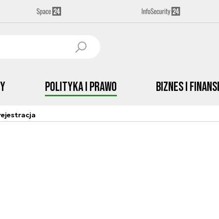
by
Polityka i prawo
Biznes i Finans
ejestracja