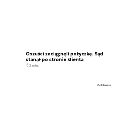
Oszuści zaciągnęli pożyczkę. Sąd
stanął po stronie klienta
2 min.
Reklama