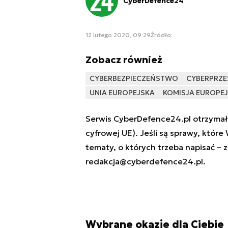
CyberDefence24
12 lutego 2020, 09:29
Źródło:
Zobacz również
CYBERBEZPIECZEŃSTWO
CYBERPRZE
UNIA EUROPEJSKA
KOMISJA EUROPE
Serwis CyberDefence24.pl otrzymał 
cyfrowej UE). Jeśli są sprawy, które
tematy, o których trzeba napisać – 
redakcja@cyberdefence24.pl
.
Wybrane okazje dla Ciebie