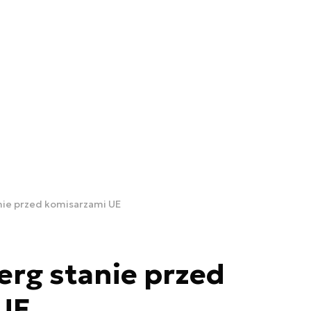
nie przed komisarzami UE
rg stanie przed
UE