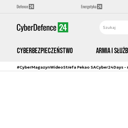
Cyberbezpieczeństwo
Armia i Służ
#CyberMagazyn
Wideo
Strefa Pekao SA
Cyber24Days - r