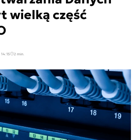
t wielką część
O
 14:15
2 min.