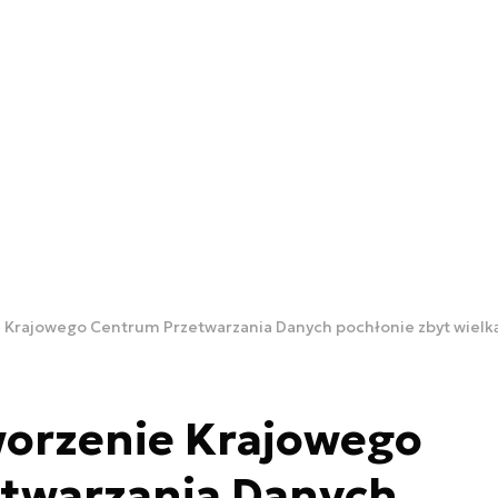
 Krajowego Centrum Przetwarzania Danych pochłonie zbyt wielk
worzenie Krajowego
twarzania Danych