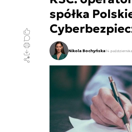
spółka Polski
Cyberbezpiec
Nikola Bochyńska
14 październik