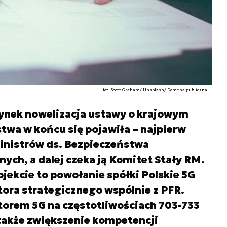
fot. Scott Graham/ Unsplash/ Domena publiczna
ynek nowelizacja ustawy o krajowym
wa w końcu się pojawiła – najpierw
Ministrów ds. Bezpieczeństwa
ch, a dalej czeka ją Komitet Stały RM.
jekcie to powołanie spółki Polskie 5G
ora strategicznego wspólnie z PFR.
atorem 5G na częstotliwościach 703-733
także zwiększenie kompetencji