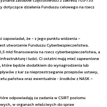
yznania zasobów częstotliwości z zakresu 703-733
sy dotyczące działania Funduszu celowego na rzecz
 zapowiadał, że – z jego punktu widzenia –
 jest utworzenie Funduszu Cyberbezpieczeństwa.
0,5 mld finansowania na rzecz cyberbezpieczeństwa, a
infrastrukturę i ludzi. Ci ostatni mają mieć zapewnione
, które będzie dodatkiem do wynagrodzenia lub
pływów z kar za nieprzestrzeganie przepisów ustawy,
tu państwa oraz ewentualnie - środków z NASK –
które odpowiadają za zadania w CSIRT poziomu
rowych, w organach właściwych do spraw