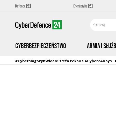
Cyberbezpieczeństwo
Armia i Służ
#CyberMagazyn
Wideo
Strefa Pekao SA
Cyber24Days - r