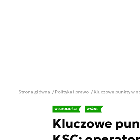
Strona główna
Polityka i prawo
Kluczowe punkty w no
WIADOMOŚCI
WAŻNE
Kluczowe punk
KSC: operator