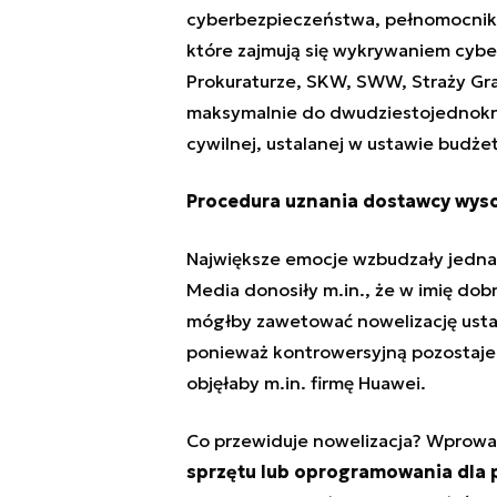
cyberbezpieczeństwa, pełnomocnika
które zajmują się wykrywaniem cyber
Prokuraturze, SKW, SWW, Straży Gr
maksymalnie do dwudziestojednokro
cywilnej, ustalanej w ustawie budże
Procedura uznania dostawcy wyso
Największe emocje wzbudzały jedna
Media donosiły m.in., że w imię dob
mógłby
zawetować nowelizację ust
ponieważ kontrowersyjną pozostaje 
objęłaby m.in. firmę Huawei.
Co przewiduje nowelizacja? Wprow
sprzętu lub oprogramowania dla 