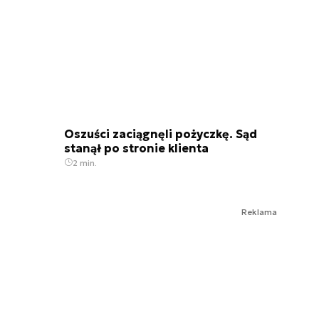
Oszuści zaciągnęli pożyczkę. Sąd
stanął po stronie klienta
2 min.
Reklama