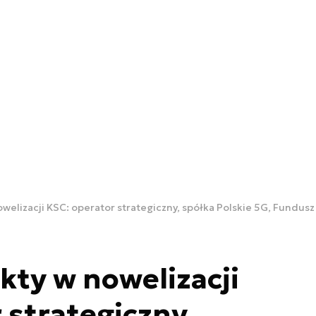
welizacji KSC: operator strategiczny, spółka Polskie 5G, Fundu
ty w nowelizacji
 strategiczny,