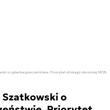
ski o cyberbezpieczeństwie. Priorytet strategii obronnej MON
 Szatkowski o
eństwie. Priorytet