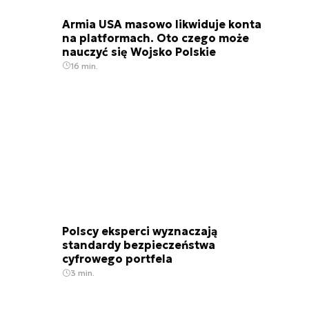
Armia USA masowo likwiduje konta
na platformach. Oto czego może
nauczyć się Wojsko Polskie
16 min.
Leopard 2PL programme tank commander target
Polscy eksperci wyznaczają
standardy bezpieczeństwa
cyfrowego portfela
3 min.