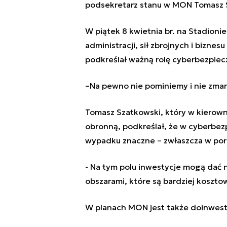
podsekretarz stanu w MON Tomasz 
W piątek 8 kwietnia br. na Stadioni
administracji, sił zbrojnych i bizn
podkreślał ważną rolę cyberbezpie
–Na pewno nie pominiemy i nie zmarg
Tomasz Szatkowski, który w kierown
obronną, podkreślał, że w cyberbez
wypadku znaczne – zwłaszcza w poró
- Na tym polu inwestycje mogą dać 
obszarami, które są bardziej koszto
W planach MON jest także doinwes