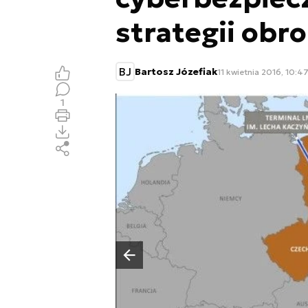
strategii ob
BJ
Bartosz Józefiak
11 kwietnia 2016, 10:4
1
Poprzedni slajd