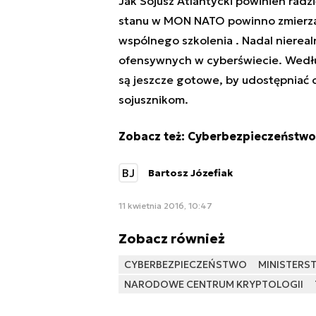
Jak Sojusz Atlantycki powinien rad
stanu w MON NATO powinno zmierzać 
wspólnego szkolenia . Nadal niereal
ofensywnych w cyberświecie. Wedł
są jeszcze gotowe, by udostępniać c
sojusznikom.
Zobacz też:
Cyberbezpieczeństwo
BJ
Bartosz Józefiak
11 kwietnia 2016, 10:47
Zobacz również
CYBERBEZPIECZEŃSTWO
MINISTER
NARODOWE CENTRUM KRYPTOLOGII