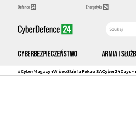
Cyberbezpieczeństwo
Armia i Służ
#CyberMagazyn
Wideo
Strefa Pekao SA
Cyber24Days - r