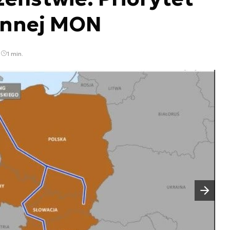
ronnej MON
7
1 min.
Następny slajd