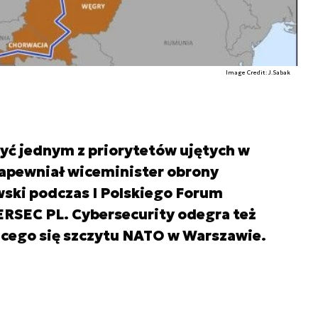
Image Credit: J.Sabak
ć jednym z priorytetów ujętych w
zapewniał wiceminister obrony
ki podczas I Polskiego Forum
RSEC PL. Cybersecurity odegra też
ącego się szczytu NATO w Warszawie.