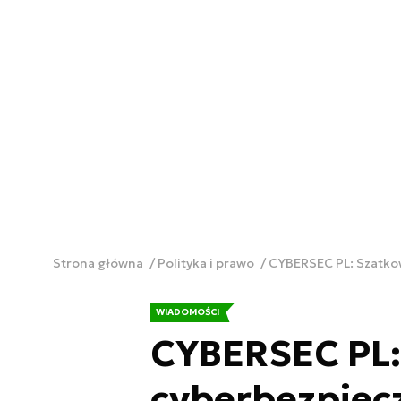
Strona główna
Polityka i prawo
CYBERSEC PL: Szatkow
WIADOMOŚCI
CYBERSEC PL:
cyberbezpiecz