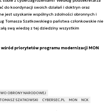
zić sobie z cyberzagrożeniami? Według podsekretarza
do koordynacji swoich działań i doktryn oraz
ne jest uzyskanie wspólnych zdolności obronnych i
ug Tomasza Szatkowskiego państwa członkowskie nie
ałą swą wiedzę z tej dziedziny wszystkim
 wśród priorytetów programu modernizacji MON
STWO OBRONY NARODOWEJ
TOMASZ SZATKOWSKI
CYBERSEC.PL
MON
NCK