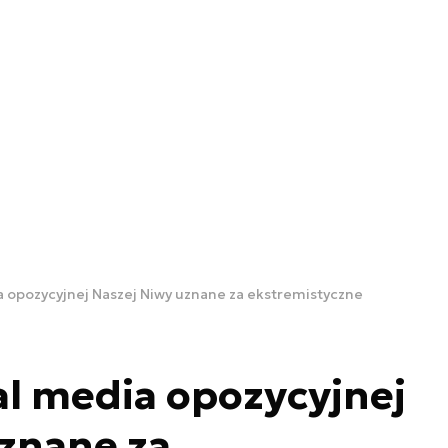
ia opozycyjnej Naszej Niwy uznane za ekstremistyczne
ial media opozycyjnej
znane za