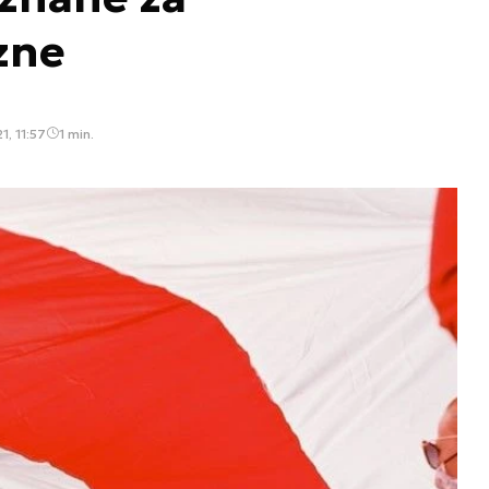
zne
1, 11:57
1 min.