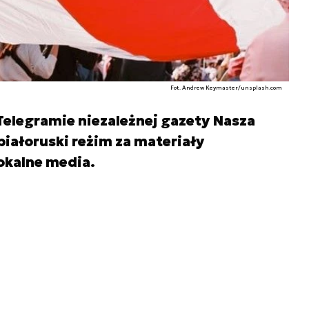
Fot. Andrew Keymaster/unsplash.com
 Telegramie niezależnej gazety Nasza
białoruski reżim za materiały
lokalne media.