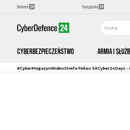
Cyberbezpieczeństwo
Armia i Służ
#CyberMagazyn
Wideo
Strefa Pekao SA
Cyber24Days - r