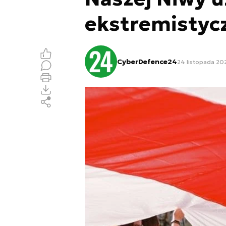
ekstremistyc
CyberDefence24
24 listopada 202