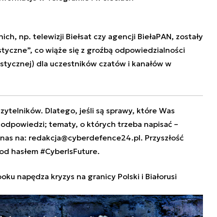
nich, np.
telewizji Biełsat czy agencji BiełaPAN, zostały
styczne”
, co wiąże się z groźbą odpowiedzialności
mistycznej) dla uczestników czatów i kanałów w
zytelników. Dlatego, jeśli są sprawy, które Was
e odpowiedzi; tematy, o których trzeba napisać –
 nas na:
redakcja@cyberdefence24.pl
. Przyszłość
od hasłem #CyberIsFuture.
ku napędza kryzys na granicy Polski i Białorusi