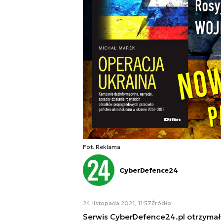
Fot. Reklama
CyberDefence24
24 listopada 2021, 11:57
Źródło:
Serwis CyberDefence24.pl otrzymał 