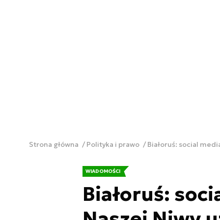
Strona główna
Polityka i prawo
Białoruś: social med
WIADOMOŚCI
Białoruś: soc
Naszej Niwy u