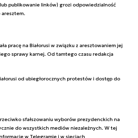
lub publikowanie linków) grozi odpowiedzialność
b aresztem.
ała pracę na Białorusi w związku z aresztowaniem jej
iego sprawy karnej. Od tamtego czasu redakcja
iałorusi od ubiegłorocznych protestów i dostęp do
 przeciwko sfałszowaniu wyborów prezydenckich na
ycznie do wszystkich mediów niezależnych
. W tej
informacje w Telegramie i w sieciach