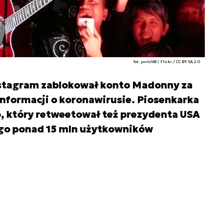
fot. jonlo168 / Flickr / CC BY-SA 2.0
nstagram zablokował konto Madonny za
nformacji o koronawirusie. Piosenkarka
, który retweetował też prezydenta USA
 go ponad 15 mln użytkowników