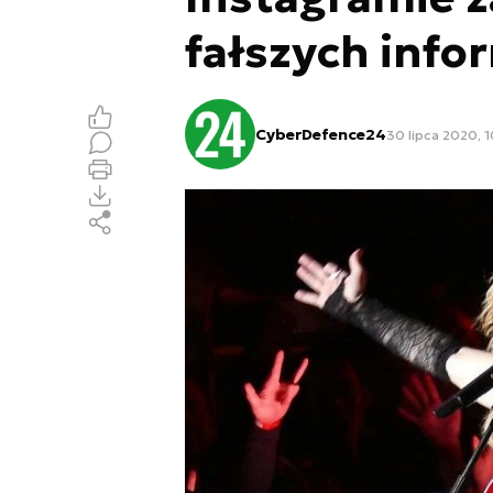
fałszych infor
CyberDefence24
30 lipca 2020, 