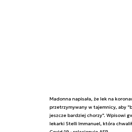
Madonna napisała, że lek na koronawi
przetrzymywany w tajemnicy, aby "bog
jeszcze bardziej chorzy". Wpisowi 
lekarki Stelli Immanuel, która chwa
Covid-19 - relacjonuje AFP.