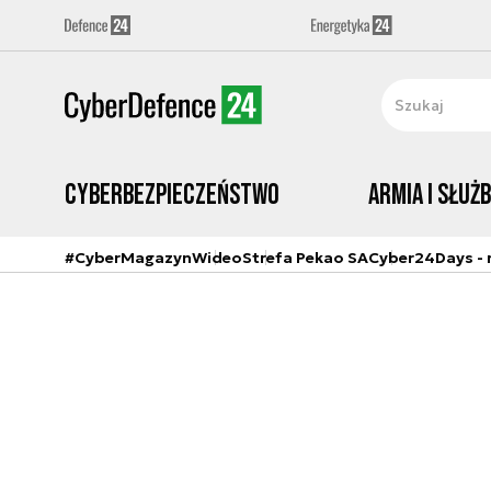
Cyberbezpieczeństwo
Armia i Służ
#CyberMagazyn
Wideo
Strefa Pekao SA
Cyber24Days - r