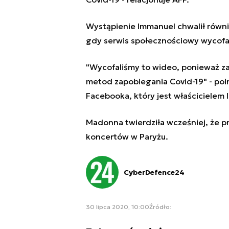
Wystąpienie Immanuel chwalił równi
gdy serwis społecznościowy wycofał
"Wycofaliśmy to wideo, ponieważ za
metod zapobiegania Covid-19" - po
Facebooka, który jest właścicielem 
Madonna twierdziła wcześniej, że pr
koncertów w Paryżu.
CyberDefence24
30 lipca 2020, 10:00
Źródło: