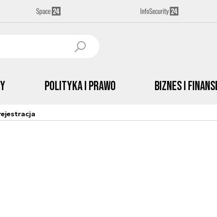
by
Polityka i prawo
Biznes i Finans
ejestracja