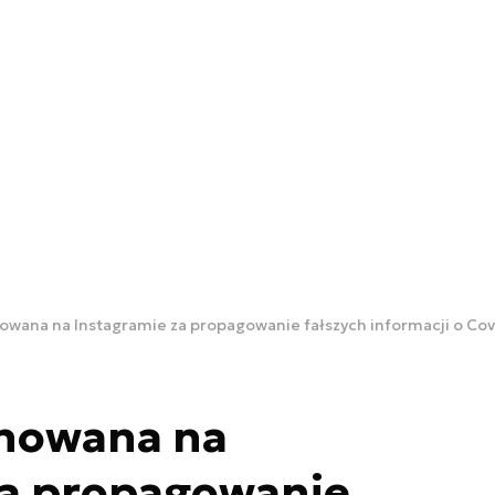
wana na Instagramie za propagowanie fałszych informacji o Covi
nowana na
za propagowanie