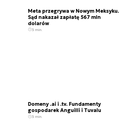
Meta przegrywa w Nowym Meksyku.
Sąd nakazał zapłatę 567 mln
dolarów
3 min.
Domeny .ai i .tv. Fundamenty
gospodarek Anguilli i Tuvalu
3 min.