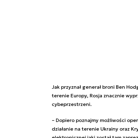
Jak przyznał generał broni Ben Hodg
terenie Europy, Rosja znacznie wypr
cybeprzestrzeni.
– Dopiero poznajmy możliwości oper
działanie na terenie Ukrainy oraz K
elektronicznej jaki został tam zapr