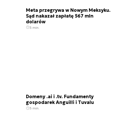
Meta przegrywa w Nowym Meksyku.
Sąd nakazał zapłatę 567 mln
dolarów
3 min.
Domeny .ai i .tv. Fundamenty
gospodarek Anguilli i Tuvalu
3 min.