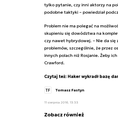
tylko pytanie, czy inni aktorzy na p
podobne taktyki – powiedział podc
Problem nie ma polegać na możliwoś
skupieniu się dowództwa na kompletn
czy nawet hybrydowej. – Nie da się z
problemów, szczególnie, że przez ost
innych polach niż Rosjanie. Żeby ic
Crawford.
Czytaj też:
Haker wykradł bazę dan
TF
Tomasz Fastyn
11 sierpnia 2016, 13:33
Zobacz również