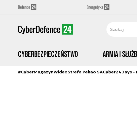
Cyberbezpieczeństwo
Armia i Służ
#CyberMagazyn
Wideo
Strefa Pekao SA
Cyber24Days - r