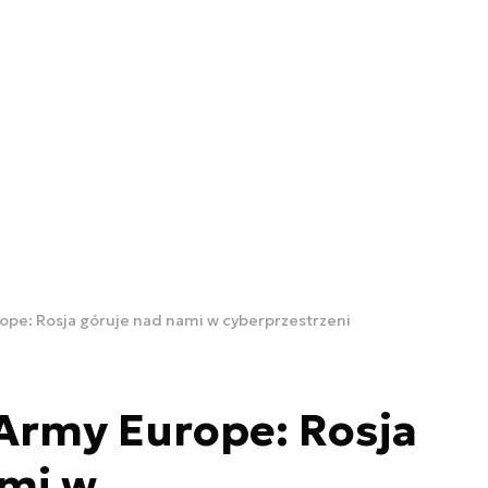
pe: Rosja góruje nad nami w cyberprzestrzeni
Army Europe: Rosja
ami w