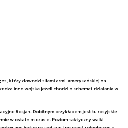
es, który dowodzi siłami armii amerykańskiej na
zedza inne wojska jeżeli chodzi o schemat działania w
acyjne Rosjan. Dobitnym przykładem jest tu rosyjskie
rymie w ostatnim czasie. Poziom taktyczny walki
ezentowany jest w naszej armii po prostu nieobecny –