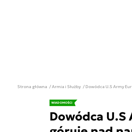
Strona główna
Armia i Służby
Dowódca U.S Army Euro
WIADOMOŚCI
Dowódca U.S 
góruje nad n