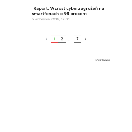
Raport: Wzrost cyberzagrożeń na
smartfonach o 98 procent
5 września 2016, 12:01
1
2
...
7
Reklama