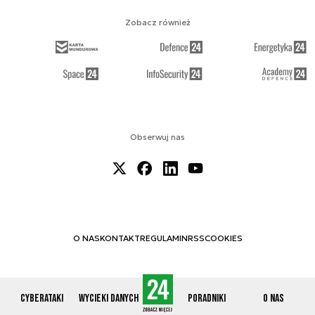
Zobacz również
Obserwuj nas
O NAS
KONTAKT
REGULAMIN
RSS
COOKIES
Cyberataki
Wycieki danych
Poradniki
O nas
© 2012-2026 CYBERDEFENCE24