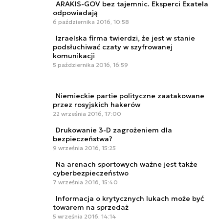
ARAKIS-GOV bez tajemnic. Eksperci Exatela
odpowiadają
6 października 2016, 10:58
Izraelska firma twierdzi, że jest w stanie
podsłuchiwać czaty w szyfrowanej
komunikacji
5 października 2016, 16:59
Niemieckie partie polityczne zaatakowane
przez rosyjskich hakerów
22 września 2016, 17:00
Drukowanie 3-D zagrożeniem dla
bezpieczeństwa?
9 września 2016, 15:25
Na arenach sportowych ważne jest także
cyberbezpieczeństwo
7 września 2016, 15:40
Informacja o krytycznych lukach może być
towarem na sprzedaż
5 września 2016, 14:14